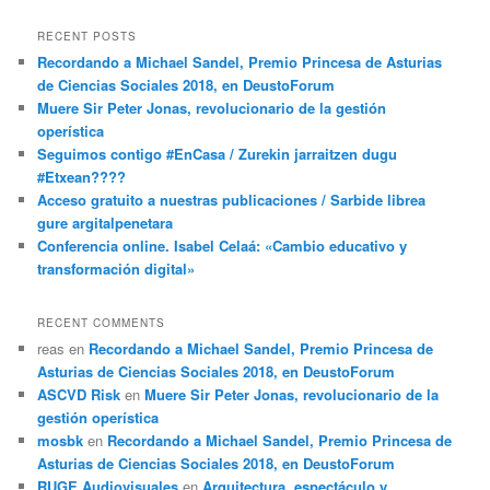
RECENT POSTS
Recordando a Michael Sandel, Premio Princesa de Asturias
de Ciencias Sociales 2018, en DeustoForum
Muere Sir Peter Jonas, revolucionario de la gestión
operística
Seguimos contigo #EnCasa / Zurekin jarraitzen dugu
#Etxean????
Acceso gratuito a nuestras publicaciones / Sarbide librea
gure argitalpenetara
Conferencia online. Isabel Celaá: «Cambio educativo y
transformación digital»
RECENT COMMENTS
reas
en
Recordando a Michael Sandel, Premio Princesa de
Asturias de Ciencias Sociales 2018, en DeustoForum
ASCVD Risk
en
Muere Sir Peter Jonas, revolucionario de la
gestión operística
mosbk
en
Recordando a Michael Sandel, Premio Princesa de
Asturias de Ciencias Sociales 2018, en DeustoForum
RUGE Audiovisuales
en
Arquitectura, espectáculo y