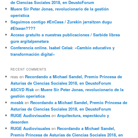
de Ciencias Sociales 2018, en DeustoForum
Muere Sir Peter Jonas, revolucionario de la gestión
operística
Seguimos contigo #EnCasa / Zurekin jarraitzen dugu
#Etxean????
Acceso gratuito a nuestras publicaciones / Sarbide librea
gure argitalpenetara
Conferencia online. Isabel Celaá: «Cambio educativo y
transformación digital»
RECENT COMMENTS
reas
en
Recordando a Michael Sandel, Premio Princesa de
Asturias de Ciencias Sociales 2018, en DeustoForum
ASCVD Risk
en
Muere Sir Peter Jonas, revolucionario de la
gestión operística
mosbk
en
Recordando a Michael Sandel, Premio Princesa de
Asturias de Ciencias Sociales 2018, en DeustoForum
RUGE Audiovisuales
en
Arquitectura, espectáculo y
desorden
RUGE Audiovisuales
en
Recordando a Michael Sandel,
Premio Princesa de Asturias de Ciencias Sociales 2018, en