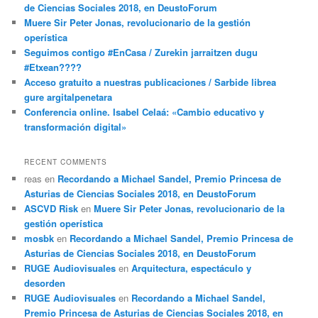
de Ciencias Sociales 2018, en DeustoForum
Muere Sir Peter Jonas, revolucionario de la gestión
operística
Seguimos contigo #EnCasa / Zurekin jarraitzen dugu
#Etxean????
Acceso gratuito a nuestras publicaciones / Sarbide librea
gure argitalpenetara
Conferencia online. Isabel Celaá: «Cambio educativo y
transformación digital»
RECENT COMMENTS
reas
en
Recordando a Michael Sandel, Premio Princesa de
Asturias de Ciencias Sociales 2018, en DeustoForum
ASCVD Risk
en
Muere Sir Peter Jonas, revolucionario de la
gestión operística
mosbk
en
Recordando a Michael Sandel, Premio Princesa de
Asturias de Ciencias Sociales 2018, en DeustoForum
RUGE Audiovisuales
en
Arquitectura, espectáculo y
desorden
RUGE Audiovisuales
en
Recordando a Michael Sandel,
Premio Princesa de Asturias de Ciencias Sociales 2018, en