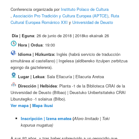
Conferencia organizada por
Instituto Polaco de Cultura​
,
Asociación Pro Tradición y Cultura Europea (APTCE)
,
Ruta
Cultural Europea Románico XXI
y
Universidad de Deusto
Día | Eguna
: 26 de junio de 2018 | 2018ko ekainak 26
Hora | Ordua
: 19:00
Idioma | Hizkuntza:
Inglés (habrá servicio de traducción
simultánea al castellano) | Ingelesa (aldibereko itzulpen zerbitzua
egongo da gaztelerera).
Lugar | Lekua
: Sala Ellacuría | Ellacuria Aretoa
Dirección | Helbidea
: Planta -1 de la Biblioteca CRAI de la
Universidad de Deusto (Bilbao) | Deustuko Unibertsitateko CRAI
Liburutegiko -1 solairua (Bilbo).
Ver mapa
|
Mapa ikusi
Inscripción | Izena ematea
(
Aforo limitado | Toki
kopurua mugatua)
A sus 92 años, y tras haber sobrevivido a un genocidio que