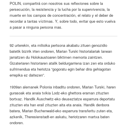
POLIN, compartirá con nosotros sus reflexiones sobre la
persecución, la resistencia y la lucha por la supervivencia, la
muerte en los campos de concentración, el relato y el deber de
recordar a tantas víctimas. Y, sobre todo, evitar que esto vuelva
a pasar a ninguna persona mas.
92 urterekin, eta milioika pertsona akabatu zituen genozidio
batetik bizirik irten ondoren, Marian Turski
historialariak lanean
jarraitzen du Holokaustoaren biktimen memoria zaintzen.
Gizateriaren historiaren atalik beldurgarriena izan zen eta orduko
sufrimendua eta heriotza “gogoratu egin behar dira gehiagotan
errepika ez daitezen”.
1939an alemanek Polonia inbaditu ondoren, Marian Turski, haren
gurasoak eta anaia txikia Lodz-eko ghettora eraman zituzten
bortxaz. Handik Auschwitz-eko deuseztatze esparrura deportatu
zituzten eta han erail zituzten aita eta anaia. Handik denbora
batera, Marian Buchenwald-eko esparrura transferitu zuten eta,
azkenik, Theresienstadt-en askatu, heriotzaren martxa baten
ondoren.