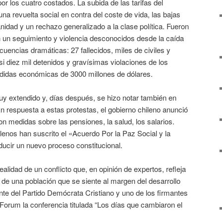
or los cuatro costados. La subida de las tarifas del
una revuelta social en contra del coste de vida, las bajas
anidad y un rechazo generalizado a la clase política. Fueron
 un seguimiento y violencia desconocidos desde la caída
cuencias dramáticas: 27 fallecidos, miles de civiles y
si diez mil detenidos y gravísimas violaciones de los
idas económicas de 3000 millones de dólares.
uy extendido y, días después, se hizo notar también en
n respuesta a estas protestas, el gobierno chileno anunció
 medidas sobre las pensiones, la salud, los salarios.
ilenos han suscrito el «Acuerdo Por la Paz Social y la
ucir un nuevo proceso constitucional.
alidad de un conflicto que, en opinión de expertos, refleja
o de una población que se siente al margen del desarrollo
nte del Partido Demócrata Cristiano y uno de los firmantes
Forum la conferencia titulada “Los días que cambiaron el