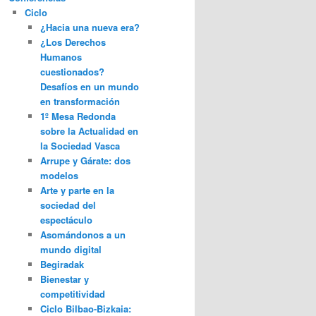
Ciclo
¿Hacia una nueva era?
¿Los Derechos
Humanos
cuestionados?
Desafíos en un mundo
en transformación
1º Mesa Redonda
sobre la Actualidad en
la Sociedad Vasca
Arrupe y Gárate: dos
modelos
Arte y parte en la
sociedad del
espectáculo
Asomándonos a un
mundo digital
Begiradak
Bienestar y
competitividad
Ciclo Bilbao-Bizkaia: