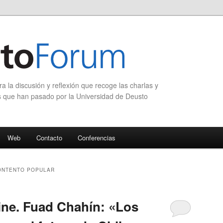
 la discusión y reflexión que recoge las charlas y
s que han pasado por la Universidad de Deusto
Web
Contacto
Conferencias
ONTENTO POPULAR
ine. Fuad Chahín: «Los