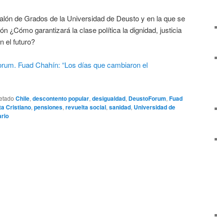
Salón de Grados de la Universidad de Deusto y en la que se
ón ¿Cómo garantizará la clase política la dignidad, justicia
n el futuro?
etado
Chile
,
descontento popular
,
desigualdad
,
DeustoForum
,
Fuad
a Cristiano
,
pensiones
,
revuelta social
,
sanidad
,
Universidad de
rio