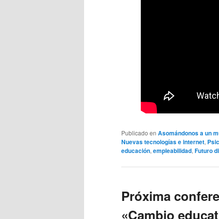
Publicado en
Asomándonos a un mu
Nuevas tecnologías e internet
,
Psic
educación
,
empleabilidad
,
Futuro di
Próxima conferen
«Cambio educati