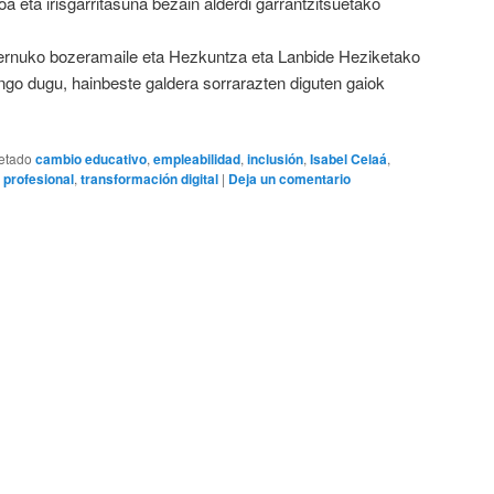
oa eta irisgarritasuna bezain alderdi garrantzitsuetako
ernuko bozeramaile eta Hezkuntza eta Lanbide Heziketako
go dugu, hainbeste galdera sorrarazten diguten gaiok
etado
cambio educativo
,
empleabilidad
,
inclusión
,
Isabel Celaá
,
 profesional
,
transformación digital
|
Deja un comentario