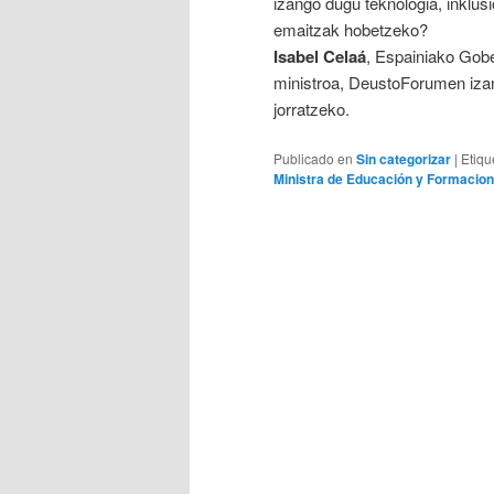
izango dugu teknologia, inklusi
emaitzak hobetzeko?
Isabel Celaá
, Espainiako Gob
ministroa, DeustoForumen izan
jorratzeko.
Publicado en
Sin categorizar
|
Etiqu
Ministra de Educación y Formacion