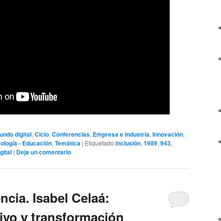
ndo digital
,
Ciclo
,
Conferencias
,
Empresa e industria
,
Innovación
,
ología - Educación
,
Temática
|
Etiquetado
inclusión
,
1989
,
943
,
gital
|
Deja un comentario
cia. Isabel Celaá:
vo y transformación