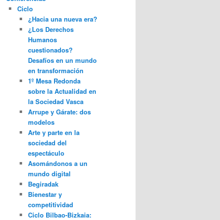
Ciclo
¿Hacia una nueva era?
¿Los Derechos
Humanos
cuestionados?
Desafíos en un mundo
en transformación
1º Mesa Redonda
sobre la Actualidad en
la Sociedad Vasca
Arrupe y Gárate: dos
modelos
Arte y parte en la
sociedad del
espectáculo
Asomándonos a un
mundo digital
Begiradak
Bienestar y
competitividad
Ciclo Bilbao-Bizkaia: