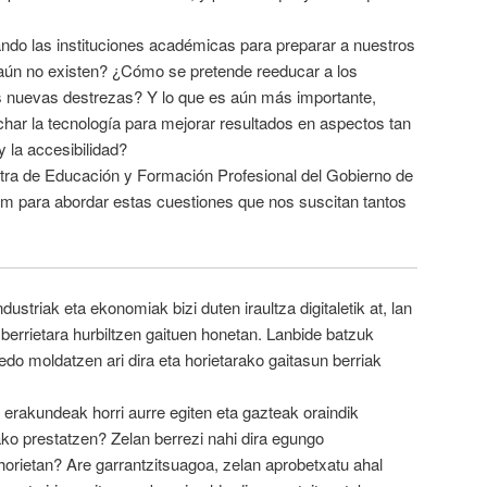
ndo las instituciones académicas para preparar a nuestros
aún no existen? ¿Cómo se pretende reeducar a los
s nuevas destrezas? Y lo que es aún más importante,
r la tecnología para mejorar resultados en aspectos tan
y la accesibilidad?
stra de Educación y Formación Profesional del Gobierno de
m para abordar estas cuestiones que nos suscitan tantos
striak eta ekonomiak bizi duten iraultza digitaletik at, lan
 berrietara hurbiltzen gaituen honetan. Lanbide batzuk
edo moldatzen ari dira eta horietarako gaitasun berriak
a erakundeak horri aurre egiten eta gazteak oraindik
rako prestatzen? Zelan berrezi nahi dira egungo
 horietan? Are garrantzitsuagoa, zelan aprobetxatu ahal