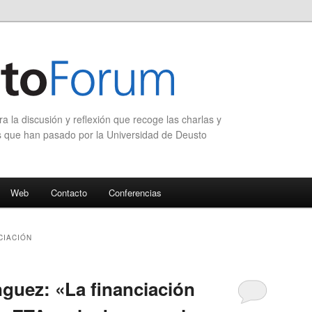
 la discusión y reflexión que recoge las charlas y
s que han pasado por la Universidad de Deusto
Web
Contacto
Conferencias
CIACIÓN
guez: «La financiación