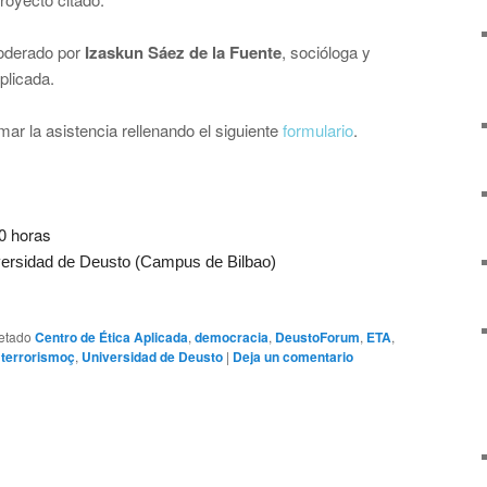
moderado por
Izaskun Sáez de la Fuente
, socióloga y
plicada.
mar la asistencia rellenando el siguiente
formulario
.
00 horas
versidad de Deusto (Campus de Bilbao)
etado
Centro de Ética Aplicada
,
democracia
,
DeustoForum
,
ETA
,
,
terrorismoç
,
Universidad de Deusto
|
Deja un comentario