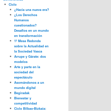
Ciclo
¿Hacia una nueva era?
¿Los Derechos
Humanos
cuestionados?
Desafíos en un mundo
en transformación
1º Mesa Redonda
sobre la Actualidad en
la Sociedad Vasca
Arrupe y Gárate: dos
modelos
Arte y parte en la
sociedad del
espectáculo
Asomándonos a un
mundo digital
Begiradak
Bienestar y
competitividad
Ciclo Bilbao-Bizkaia: