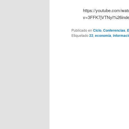
https://youtube.com/wat
v=3FFK7jVTNyI%26in
Publicado en
Ciclo
,
Conferencias
,
E
Etiquetado
22
,
economía
,
informaci