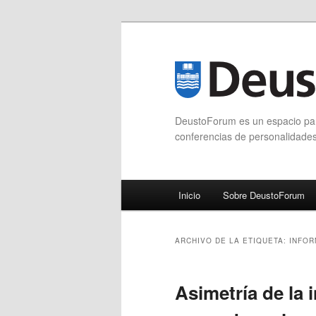
DeustoForum es un espacio para
conferencias de personalidade
Menú principal
Inicio
Sobre DeustoForum
Ir al contenido principal
Ir al contenido secundario
ARCHIVO DE LA ETIQUETA:
INFOR
Asimetría de la