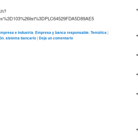
ch?
dex%3D103%26list%3DPLC64529FDA5D89AE5
mpresa e industria
,
Empresa y banca responsable
,
Temática
|
ón
,
sistema bancario
|
Deja un comentario