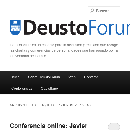
Busc
DeustoForum es un espacio para la discusión y reflexión que recoge
las charlas y conferencias de personalidades que han pasado por la
Universidad de Deusto
Menú principal
Inicio
Sobre DeustoForum
Web
Contacto
Ir al contenido principal
Ir al contenido secundario
Conferencias
Castellano
ARCHIVO DE LA ETIQUETA:
JAVIER PÉREZ SENZ
Conferencia online: Javier