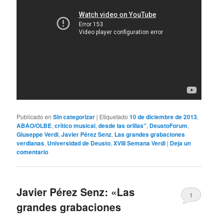
Publicado en
Sin categorizar
|
Etiquetado
10 de diciembre de 2013
,
ABAO/OLBE
,
crítico musical
,
desde las orillas"
,
DeustoForum
,
Giuseppe Verdi
,
Javier Pérez Senz
,
Las grandes grabaciones
verdianas
,
Universidad de Deusto
,
XVIII Semana Verdi
|
Deja un
comentario
Javier Pérez Senz: «Las
1
grandes grabaciones