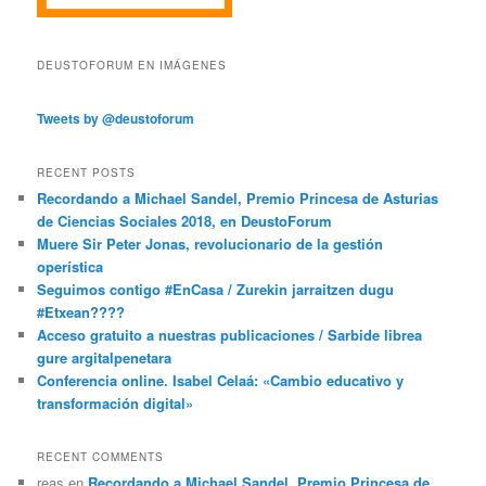
DEUSTOFORUM EN IMÁGENES
Tweets by @deustoforum
RECENT POSTS
Recordando a Michael Sandel, Premio Princesa de Asturias
de Ciencias Sociales 2018, en DeustoForum
Muere Sir Peter Jonas, revolucionario de la gestión
operística
Seguimos contigo #EnCasa / Zurekin jarraitzen dugu
#Etxean????
Acceso gratuito a nuestras publicaciones / Sarbide librea
gure argitalpenetara
Conferencia online. Isabel Celaá: «Cambio educativo y
transformación digital»
RECENT COMMENTS
reas
en
Recordando a Michael Sandel, Premio Princesa de