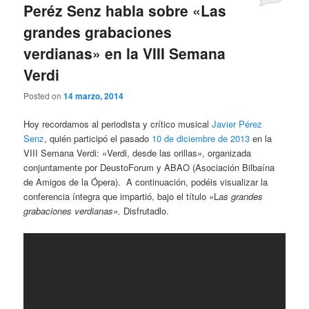
Peréz Senz habla sobre «Las
grandes grabaciones
verdianas» en la VIII Semana
Verdi
Posted on
14 marzo, 2014
Hoy recordamos al periodista y crítico musical
Javier Pérez
Senz
, quién participó el pasado
10 de diciembre de 2013
en la
VIII Semana Verdi: «Verdi, desde las orillas», organizada
conjuntamente por DeustoForum y ABAO (Asociación Bilbaína
de Amigos de la Ópera). A continuación, podéis visualizar la
conferencia íntegra que impartió, bajo el título «L
as grandes
grabaciones verdianas».
Disfrutadlo.