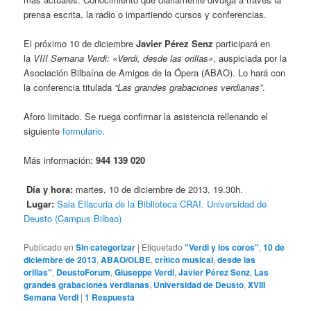
prensa escrita, la radio o impartiendo cursos y conferencias.
El próximo 10 de diciembre
Javier Pérez Senz
participará en
la
VIII Semana Verdi: «Verdi, desde las orillas»
, auspiciada por la
Asociación Bilbaína de Amigos de la Ópera (ABAO). Lo hará con
la conferencia titulada
“Las grandes grabaciones verdianas”
.
Aforo limitado. Se ruega confirmar la asistencia rellenando el
siguiente
formulario
.
Más información:
944 139 020
Día y hora:
martes, 10 de diciembre de 2013, 19.30h.
Lugar:
Sala Ellacuria de la Biblioteca CRAI. Universidad de
Deusto (Campus Bilbao)
Publicado en
Sin categorizar
|
Etiquetado
"Verdi y los coros"
,
10 de
diciembre de 2013
,
ABAO/OLBE
,
crítico musical
,
desde las
orillas"
,
DeustoForum
,
Giuseppe Verdi
,
Javier Pérez Senz
,
Las
grandes grabaciones verdianas
,
Universidad de Deusto
,
XVIII
Semana Verdi
|
1
Respuesta