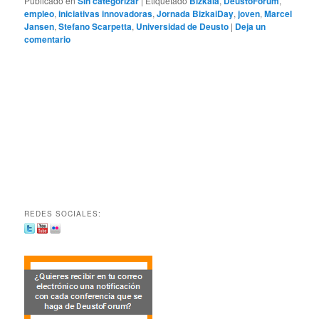
Publicado en
Sin categorizar
|
Etiquetado
Bizkaia
,
DeustoForum
,
empleo
,
iniciativas innovadoras
,
Jornada BizkaiDay
,
joven
,
Marcel
Jansen
,
Stefano Scarpetta
,
Universidad de Deusto
|
Deja un
comentario
REDES SOCIALES: