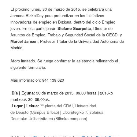
El próximo lunes, 30 de marzo de 2015, se celebrará una
Jornada BizkaiDay para profundizar en las iniciativas
innovadoras de empleo en Bizkaia, dentro del ciclo Empleo
joven. En ella participarán
Stefano Scarpetta
, Director de
Asuntos de Empleo, Trabajo y Seguridad Social de la OECD, y
Marcel Jansen
, Profesor Titular de la Universidad Autónoma de
Madrid.
Aforo limitado. Se ruega confirmar la asistencia rellenando el
siguiente formulario.
Más información: 944 139 020
Día | Eguna:
30 de marzo de 2015, 09.00 horas | 2015ko
martxoak 30, 09.00ak.
Lugar | Lekua:
7ª planta del CRAI, Universidad
de Deusto (Campus Bilbao)
|
Liburutegiko 7. solairua,
Deustuko Unibertsitatea (
Bilboko campusa)