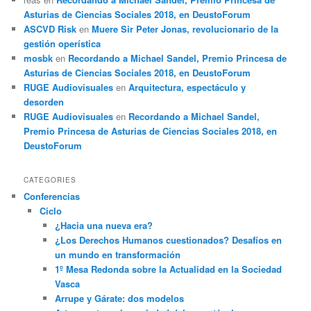
Asturias de Ciencias Sociales 2018, en DeustoForum
ASCVD Risk
en
Muere Sir Peter Jonas, revolucionario de la
gestión operística
mosbk
en
Recordando a Michael Sandel, Premio Princesa de
Asturias de Ciencias Sociales 2018, en DeustoForum
RUGE Audiovisuales
en
Arquitectura, espectáculo y
desorden
RUGE Audiovisuales
en
Recordando a Michael Sandel,
Premio Princesa de Asturias de Ciencias Sociales 2018, en
DeustoForum
CATEGORIES
Conferencias
Ciclo
¿Hacia una nueva era?
¿Los Derechos Humanos cuestionados? Desafíos en
un mundo en transformación
1º Mesa Redonda sobre la Actualidad en la Sociedad
Vasca
Arrupe y Gárate: dos modelos