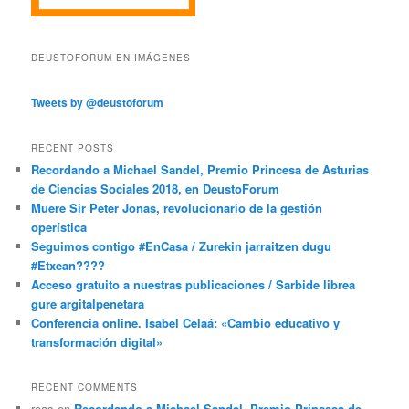
DEUSTOFORUM EN IMÁGENES
Tweets by @deustoforum
RECENT POSTS
Recordando a Michael Sandel, Premio Princesa de Asturias
de Ciencias Sociales 2018, en DeustoForum
Muere Sir Peter Jonas, revolucionario de la gestión
operística
Seguimos contigo #EnCasa / Zurekin jarraitzen dugu
#Etxean????
Acceso gratuito a nuestras publicaciones / Sarbide librea
gure argitalpenetara
Conferencia online. Isabel Celaá: «Cambio educativo y
transformación digital»
RECENT COMMENTS
reas
en
Recordando a Michael Sandel, Premio Princesa de