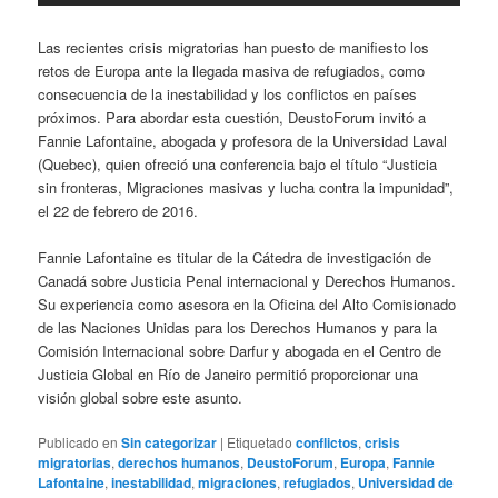
Las recientes crisis migratorias han puesto de manifiesto los
retos de Europa ante la llegada masiva de refugiados, como
consecuencia de la inestabilidad y los conflictos en países
próximos. Para abordar esta cuestión, DeustoForum invitó a
Fannie Lafontaine, abogada y profesora de la Universidad Laval
(Quebec), quien ofreció una conferencia bajo el título “Justicia
sin fronteras, Migraciones masivas y lucha contra la impunidad”,
el 22 de febrero de 2016.
Fannie Lafontaine es titular de la Cátedra de investigación de
Canadá sobre Justicia Penal internacional y Derechos Humanos.
Su experiencia como asesora en la Oficina del Alto Comisionado
de las Naciones Unidas para los Derechos Humanos y para la
Comisión Internacional sobre Darfur y abogada en el Centro de
Justicia Global en Río de Janeiro permitió proporcionar una
visión global sobre este asunto.
Publicado en
Sin categorizar
|
Etiquetado
conflictos
,
crisis
migratorias
,
derechos humanos
,
DeustoForum
,
Europa
,
Fannie
Lafontaine
,
inestabilidad
,
migraciones
,
refugiados
,
Universidad de