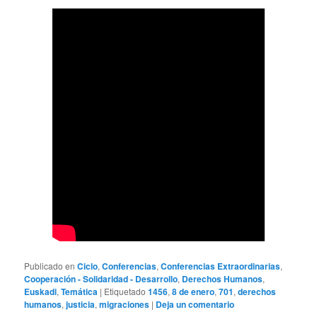
Publicado en
Ciclo
,
Conferencias
,
Conferencias Extraordinarias
,
Cooperación - Solidaridad - Desarrollo
,
Derechos Humanos
,
Euskadi
,
Temática
|
Etiquetado
1456
,
8 de enero
,
701
,
derechos
humanos
,
justicia
,
migraciones
|
Deja un comentario