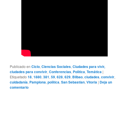
Publicado en
Ciclo
,
Ciencias Sociales
,
Ciudades para vivir,
ciudades para convivir
,
Conferencias
,
Política
,
Temática
|
Etiquetado
18
,
1880
,
381
,
59
,
628
,
629
,
Bilbao
,
ciudades
,
convivir
,
cuidadanía
,
Pamplona
,
política
,
San Sebastian
,
Vitoria
|
Deja un
comentario