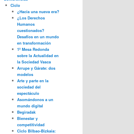
Ciclo
¿Hacia una nueva era?
¿Los Derechos
Humanos
cuestionados?
Desafíos en un mundo
en transformación
1º Mesa Redonda
sobre la Actualidad en
la Sociedad Vasca
Arrupe y Gárate: dos
modelos
Arte y parte en la
sociedad del
espectáculo
Asomándonos a un
mundo digital
Begiradak
Bienestar y
competitividad
Ciclo Bilbao-Bizkaia: