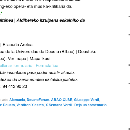
g-eko opera- eta musika-kritikaria da.
*
ltánea | Aldibereko itzulpena eskainiko da
 | Ellacuria Aretoa.
eca de la Universidad de Deusto (Bilbao) | Deustuko
lbo).
Ver mapa
|
Mapa ikusi
ellenar formulario | Formularioa
le inscribirse para poder asistir al acto.
ekoa da izena ematea ekitaldira joateko.
o
:
94 413 90 20
etado
Alemania
,
DeustoForum. ABAO-OLBE
,
Giuseppe Verdi
,
de Deusto
,
Verdiren X astea
,
X Semana Verdi
|
Deja un comentario