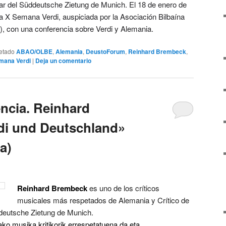
lar del Süddeutsche Zietung de Munich. El 18 de enero de
 la X Semana Verdi, auspiciada por la Asociación Bilbaína
, con una conferencia sobre Verdi y Alemania.
etado
ABAO/OLBE
,
Alemania
,
DeustoForum
,
Reinhard Brembeck
,
mana Verdi
|
Deja un comentario
ncia. Reinhard
di und Deutschland»
a)
Reinhard Brembeck
es uno de los críticos
musicales más respetados de Alemania y Crítico de
ddeutsche Zietung de Munich.
ko musika kritikorik errespetatuena da eta