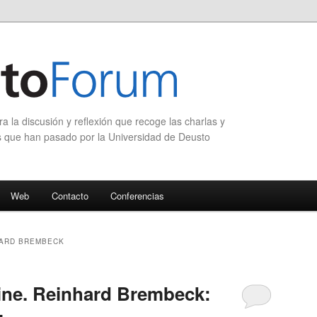
 la discusión y reflexión que recoge las charlas y
s que han pasado por la Universidad de Deusto
Web
Contacto
Conferencias
ARD BREMBECK
ine. Reinhard Brembeck: