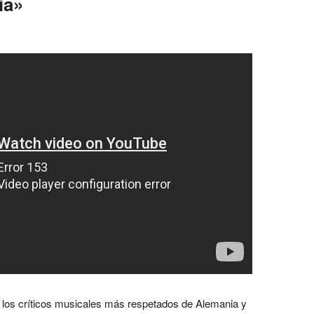
ia»
los críticos musicales más respetados de Alemania y