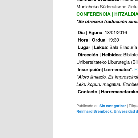
Municheko
Süddeutsche Zietun
CONFERENCIA | HITZALDIA
*Se ofrecerá traducción simu
Día | Eguna
: 18/01/2016
Hora | Ordua
: 19:30
Lugar | Lekua
: Sala Ellacuría
Dirección | Helbidea
:
Bibliot
Unibertsitateko Liburutegia (Bi
Inscripción| Izen-ematea*
:
R
*Aforo limitado. Es imprescindib
Leku kopuru mugatua. Ezinbest
Contacto | Harremanetarak
Publicado en
Sin categorizar
|
Etiqu
Reinhard Brembeck
,
Universidad 