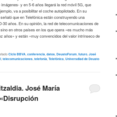
imágenes- y en 5-6 años llegará la red móvil 5G, que
emplo, va a posibilitar el coche autopilotado. En su
e señaló que en Telefónica están construyendo una
-30 años. En su opinión, la red de telecomunicaciones de
 sino en otros países en los que opera «es mucho más
iez años» y están «muy convencidos del valor intrínseco de
etado
Ciclo BBVA
,
conferencia
,
datos
,
DeustoForum
,
futuro
,
José
l
,
telecomunicaciones
,
telefonía
,
Telefónica
,
Universdiad de Deusto
tzaldia. José María
 «Disrupción