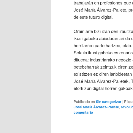
trabajarán en profesiones que 
José María Álvarez-Pallete, pr
de este futuro digital.
Orain arte bizi izan den irault
ikusi gabeko abiaduran ari da d
herritarren parte hartzea, etab.
Sekula ikusi gabeko eszenarioa
dituena: industriarako negozio 
betebeharrak zeintzuk diren ze
existitzen ez diren lanbideetan 
José María Alvarez-Palletek, T
etorkizun digital horren gakoak
Publicado en
Sin categorizar
|
Etiqu
José María Álvarez-Pallete
,
revolu
comentario