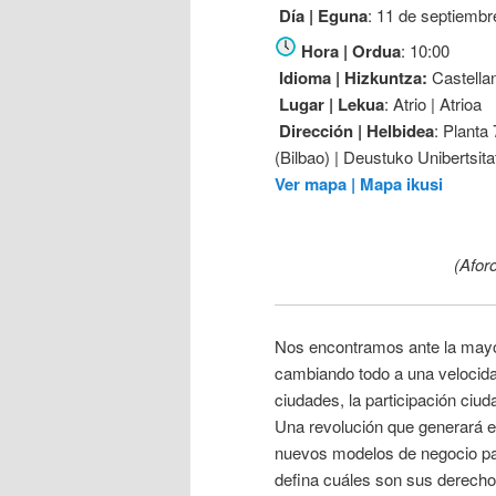
Día | Eguna
: 11 de septiembr
Hora | Ordua
: 10:00
Idioma | Hizkuntza:
Castellan
Lugar | Lekua
: Atrio | Atrioa
Dirección | Helbidea
: Planta
(Bilbao) | Deustuko Unibertsita
Ver mapa | Mapa ikusi
(Afor
Nos encontramos ante la mayor
cambiando todo a una velocidad i
ciudades, la participación ciud
Una revolución que generará e
nuevos modelos de negocio par
defina cuáles son sus derech