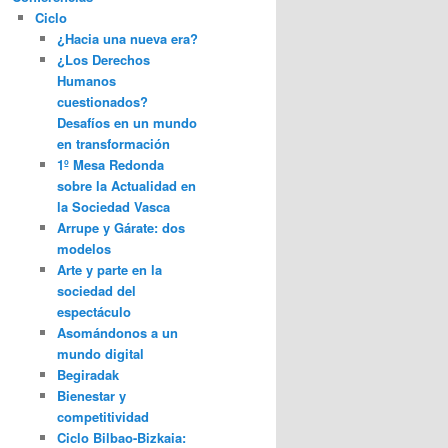
Ciclo
¿Hacia una nueva era?
¿Los Derechos
Humanos
cuestionados?
Desafíos en un mundo
en transformación
1º Mesa Redonda
sobre la Actualidad en
la Sociedad Vasca
Arrupe y Gárate: dos
modelos
Arte y parte en la
sociedad del
espectáculo
Asomándonos a un
mundo digital
Begiradak
Bienestar y
competitividad
Ciclo Bilbao-Bizkaia: