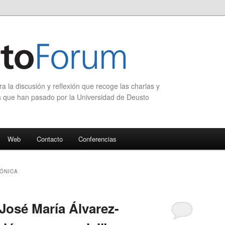
 la discusión y reflexión que recoge las charlas y
s que han pasado por la Universidad de Deusto
Web
Contacto
Conferencias
ÓNICA
José María Álvarez-