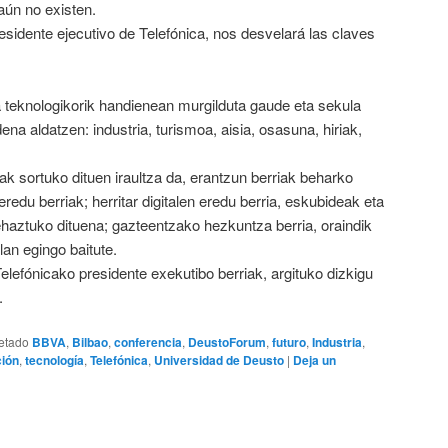
aún no existen.
esidente ejecutivo de Telefónica, nos desvelará las claves
za teknologikorik handienean murgilduta gaude eta sekula
ena aldatzen: industria, turismoa, aisia, osasuna, hiriak,
k sortuko dituen iraultza da, erantzun berriak beharko
eredu berriak; herritar digitalen eredu berria, eskubideak eta
haztuko dituena; gazteentzako hezkuntza berria, oraindik
lan egingo baitute.
elefónicako presidente exekutibo berriak, argituko dizkigu
.
etado
BBVA
,
Bilbao
,
conferencia
,
DeustoForum
,
futuro
,
Industria
,
ción
,
tecnología
,
Telefónica
,
Universidad de Deusto
|
Deja un