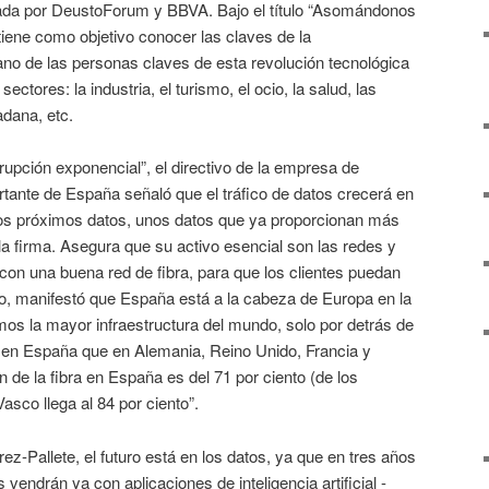
zada por DeustoForum y BBVA. Bajo el título “Asomándonos
 tiene como objetivo conocer las claves de la
mano de las personas claves de esta revolución tecnológica
ectores: la industria, el turismo, el ocio, la salud, las
adana, etc.
rupción exponencial”, el directivo de la empresa de
ante de España señaló que el tráfico de datos crecerá en
los próximos datos, unos datos que ya proporcionan más
 la firma. Asegura que su activo esencial son las redes y
con una buena red de fibra, para que los clientes puedan
o, manifestó que España está a la cabeza de Europa en la
emos la mayor infraestructura del mundo, solo por detrás de
 en España que en Alemania, Reino Unido, Francia y
n de la fibra en España es del 71 por ciento (de los
Vasco llega al 84 por ciento”.
ez-Pallete, el futuro está en los datos, ya que en tres años
s vendrán ya con aplicaciones de inteligencia artificial -