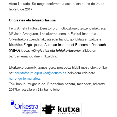
Aforo limitado. Se ruega confirmar la asistencia antes de 28 de
febrero de 2017.
Ongizatea eta lehiakortasuna
Felix Arrieta Frutos, DeustoForum Gipuzkoako zuzendariak, eta
Mª Jose Aranguren, Lehiakortasunerako Euskal Institutua-
Orkestrako zuzendariak, atsegin handiz gonbidatzen zaituzte
Matthias Firgo
jauna,
Austrian Institute of Economic Research
,
«Ongizatea eta lehiakortasuna»
zikloaren
(WIFO) kidea
barruan emango duen hitzaldira.
Etortzeko asmorik izanez gero, mesedez bidali mezu elektroniko
bat
deustoforum.gipuzkoa@deust
o.es
helbidera edo bete
hurrengo formularioa
.
Toki kopuru mugatua da. Etortzekoa bazara, mesedez, adierazi
2017ko otsailaren 28a baino lehen.