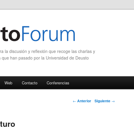
 la discusión y reflexión que recoge las charlas y
s que han pasado por la Universidad de Deusto
Web
Contacto
Conferencias
Navegación de
←
Anterior
Siguiente
→
entradas
uturo