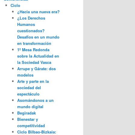
Ciclo
¿Hacia una nueva era?
¿Los Derechos
Humanos
cuestionados?
Desafíos en un mundo
en transformación
1º Mesa Redonda
sobre la Actualidad en
la Sociedad Vasca
Arrupe y Gárate: dos
modelos
Arte y parte en la
sociedad del
espectáculo
Asomándonos a un
mundo digital
Begiradak
Bienestar y
competitividad
Ciclo Bilbao-Bizkaia: