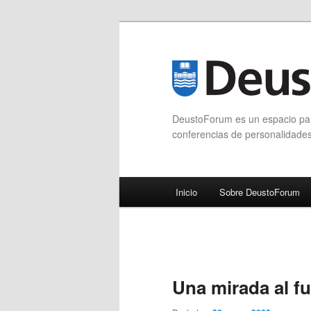
DeustoForum es un espacio para
conferencias de personalidade
Menú principal
Inicio
Sobre DeustoForum
Ir al contenido principal
Ir al contenido secundario
Una mirada al f