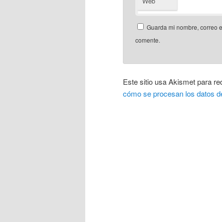
Web
Guarda mi nombre, correo e
comente.
Este sitio usa Akismet para re
cómo se procesan los datos d