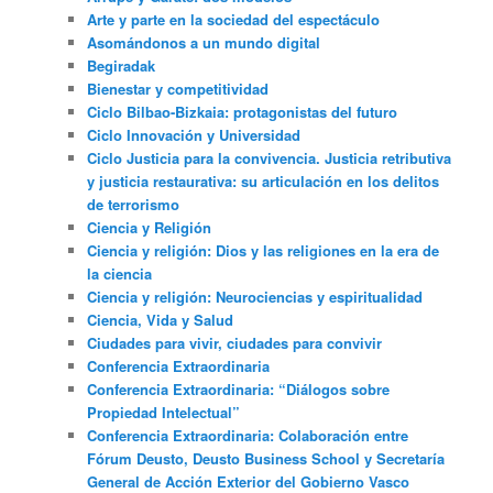
Arte y parte en la sociedad del espectáculo
Asomándonos a un mundo digital
Begiradak
Bienestar y competitividad
Ciclo Bilbao-Bizkaia: protagonistas del futuro
Ciclo Innovación y Universidad
Ciclo Justicia para la convivencia. Justicia retributiva
y justicia restaurativa: su articulación en los delitos
de terrorismo
Ciencia y Religión
Ciencia y religión: Dios y las religiones en la era de
la ciencia
Ciencia y religión: Neurociencias y espiritualidad
Ciencia, Vida y Salud
Ciudades para vivir, ciudades para convivir
Conferencia Extraordinaria
Conferencia Extraordinaria: “Diálogos sobre
Propiedad Intelectual”
Conferencia Extraordinaria: Colaboración entre
Fórum Deusto, Deusto Business School y Secretaría
General de Acción Exterior del Gobierno Vasco