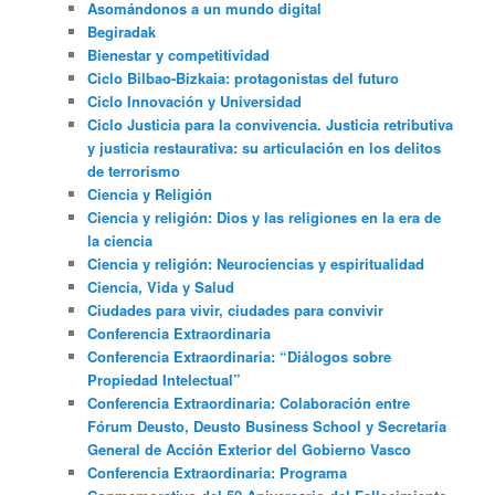
Asomándonos a un mundo digital
Begiradak
Bienestar y competitividad
Ciclo Bilbao-Bizkaia: protagonistas del futuro
Ciclo Innovación y Universidad
Ciclo Justicia para la convivencia. Justicia retributiva
y justicia restaurativa: su articulación en los delitos
de terrorismo
Ciencia y Religión
Ciencia y religión: Dios y las religiones en la era de
la ciencia
Ciencia y religión: Neurociencias y espiritualidad
Ciencia, Vida y Salud
Ciudades para vivir, ciudades para convivir
Conferencia Extraordinaria
Conferencia Extraordinaria: “Diálogos sobre
Propiedad Intelectual”
Conferencia Extraordinaria: Colaboración entre
Fórum Deusto, Deusto Business School y Secretaría
General de Acción Exterior del Gobierno Vasco
Conferencia Extraordinaria: Programa