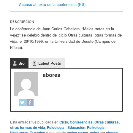
Acceso al texto de la conferencia (ES)
DESCRIPCIÓN
La conferencia de Juan Carlos Caballero, “Malos tratos en la
vejez” se celebró dentro del ciclo Otras culturas, otras formas de
vida, el 26/10/1999, en la Universidad de Deusto (Campus de
Bilbao).
Bio
Latest Posts
abores
Esta entrada fue publicada en
Ciclo
,
Conferencias
,
Otras culturas,
otras formas de vida
,
Psicología - Educación
,
Psikologia -
Hezkuntza
,
Temática
y etiquetada
malos tratos
,
vejez
por
abores
.