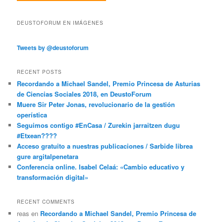
DEUSTOFORUM EN IMÁGENES
Tweets by @deustoforum
RECENT POSTS
Recordando a Michael Sandel, Premio Princesa de Asturias
de Ciencias Sociales 2018, en DeustoForum
Muere Sir Peter Jonas, revolucionario de la gestión
operística
Seguimos contigo #EnCasa / Zurekin jarraitzen dugu
#Etxean????
Acceso gratuito a nuestras publicaciones / Sarbide librea
gure argitalpenetara
Conferencia online. Isabel Celaá: «Cambio educativo y
transformación digital»
RECENT COMMENTS
reas
en
Recordando a Michael Sandel, Premio Princesa de