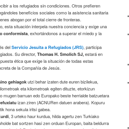
ibir a los refugiados sin condiciones. Otros prefieren
egándoles beneficios sociales como la asistencia sanitaria
enes abogan por el total cierre de fronteras.
 esta situación interpela nuestra conciencia y exige una
no conformista
, exhortándonos a superar el miedo y la
és del
Servicio Jesuita a Refugiados (JRS)
, participa
giados. Su director,
Thomas H. Smolich SJ,
estará en
puesta ética que exige la situación de todas estas
oncreta de la Compañía de Jesús.
aino gehiagok
utzi behar izaten dute euren bizilekua,
lometroak eta kilometroak egiten dituzte, etorkizun
eko mugen barruan edo Europako beste herrialde batzuetara
refuxiatu
izan ziren (ACNURen datuen arabera). Kopuru
tik hona sekula iritsi gabea.
Kurdi
, 3 urteko haur kurdua, hilda agertu zen Turkiako
holde bat sortzen hasi zen orduan Europan, baita beldurra