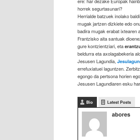
ere: har dezake Europak hainbe
horrek segurtasunari?
Herrialde batzuek inolako bald
mugak jartzen dizkiete edo on
badira mugak erabat ixtearen 
Frantzisko aita santuak dioenez
gure kontzientziari, eta
erantzu
beldurra eta axolagabekeria ald
Jesusen Lagundia,
Jesulagun
errefuxiatuei laguntzen. Zerbi
egongo da pertsona horien ego
Jesusen Lagundiaren esku hart
Bio
Latest Posts
abores