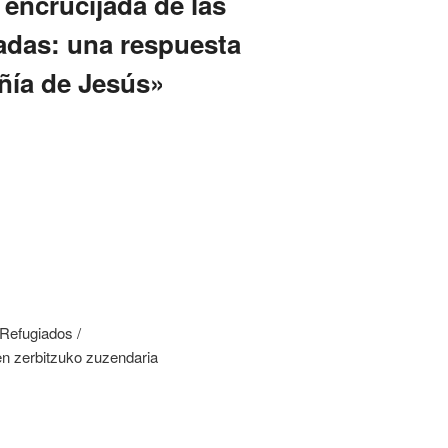
 encrucijada de las
adas: una respuesta
ñía de Jesús»
 Refugiados /
n zerbitzuko zuzendaria