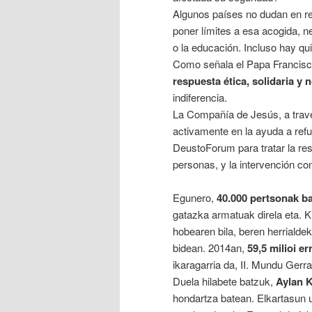
Algunos países no dudan en rec
poner límites a esa acogida, n
o la educación. Incluso hay qui
Como señala el Papa Francisco,
respuesta ética, solidaria y 
indiferencia.
La Compañía de Jesús, a trav
activamente en la ayuda a refu
DeustoForum para tratar la res
personas, y la intervención c
Egunero,
40.000 pertsonak b
gatazka armatuak direla eta. Ki
hobearen bila, beren herriald
bidean. 2014an,
59,5 milioi er
ikaragarria da, II. Mundu Gerra
Duela hilabete batzuk,
Aylan 
hondartza batean. Elkartasun u