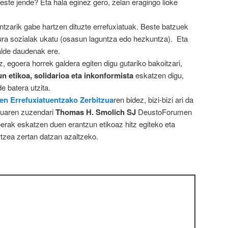
ste jende? Eta hala eginez gero, zelan eragingo lioke
intzarik gabe hartzen dituzte errefuxiatuak. Beste batzuek
ura sozialak ukatu (osasun laguntza edo hezkuntza). Eta
alde daudenak ere.
, egoera horrek galdera egiten digu gutariko bakoitzari,
n etikoa, solidarioa eta inkonformista
eskatzen digu,
e batera utzita.
en Errefuxiatuentzako Zerbitzua
ren bidez, bizi-bizi ari da
tzuaren zuzendari
Thomas H. Smolich SJ
DeustoForumen
erak eskatzen duen erantzun etikoaz hitz egiteko eta
zea zertan datzan azaltzeko.