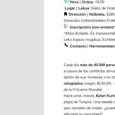
Hora | Ordua
: 19:00
Lugar | Lekua
: Salón de Gra
Dirección | Helbidea
: Edif
Deustuko Unibertsitateko Eraik
Inscripción| Izen-ematea*
*Aforo limitado. Es imprescindib
Leku kopuru mugatua. Ezinbest
Contacto | Harremanetar
Cada día
más de 40.000 pers
a causa de los conflictos arm
dentro de sus fronteras o en 
refugiados
(según ACNUR), un
de la II Guerra Mundial.
Hace unos meses
Aylan Kurd
playa de Turquía. Una oleada 
pero también de miedo: ¿puede
afectada su seguridad?