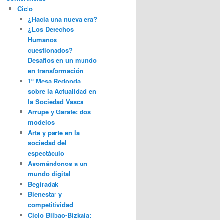
Ciclo
¿Hacia una nueva era?
¿Los Derechos
Humanos
cuestionados?
Desafíos en un mundo
en transformación
1º Mesa Redonda
sobre la Actualidad en
la Sociedad Vasca
Arrupe y Gárate: dos
modelos
Arte y parte en la
sociedad del
espectáculo
Asomándonos a un
mundo digital
Begiradak
Bienestar y
competitividad
Ciclo Bilbao-Bizkaia: