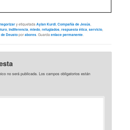
ategorizar
y etiquetada
Aylan Kurdi
,
Compañía de Jesús
,
uturo
,
indiferencia
,
miedo
,
refugiados
,
respuesta ética
,
servicio
,
 de Deusto
por
abores
. Guarda
enlace permanente
.
esta
nico no será publicada.
Los campos obligatorios están