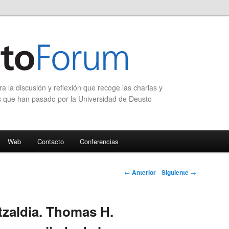
 la discusión y reflexión que recoge las charlas y
s que han pasado por la Universidad de Deusto
Web
Contacto
Conferencias
Navegación de
←
Anterior
Siguiente
→
entradas
tzaldia. Thomas H.