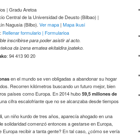
dos | Gradu Aretoa
icio Central de la Universidad de Deusto (Bilbao) |
in Nagusia (Bilbo).
Ver mapa
|
Mapa ikusi
:
Rellenar formulario | Formularioa
le inscribirse para poder asistir al acto.
ekoa da izena ematea ekitaldira joateko.
ako
: 94 413 90 20
onas
en el mundo se ven obligadas a abandonar su hogar
ados. Recorren kilómetros buscando un futuro mejor, bien
otros países como Europa. En 2014 hubo
59,5 millones de
a cifra escalofriante que no se alcanzaba desde tiempos
i
, un niño kurdo de tres años, aparecía ahogado en una
de solidaridad comenzó entonces a gestarse en Europa,
 Europa recibir a tanta gente? En tal caso, ¿cómo se vería