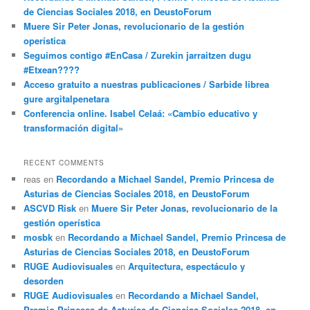
de Ciencias Sociales 2018, en DeustoForum
Muere Sir Peter Jonas, revolucionario de la gestión
operística
Seguimos contigo #EnCasa / Zurekin jarraitzen dugu
#Etxean????
Acceso gratuito a nuestras publicaciones / Sarbide librea
gure argitalpenetara
Conferencia online. Isabel Celaá: «Cambio educativo y
transformación digital»
RECENT COMMENTS
reas
en
Recordando a Michael Sandel, Premio Princesa de
Asturias de Ciencias Sociales 2018, en DeustoForum
ASCVD Risk
en
Muere Sir Peter Jonas, revolucionario de la
gestión operística
mosbk
en
Recordando a Michael Sandel, Premio Princesa de
Asturias de Ciencias Sociales 2018, en DeustoForum
RUGE Audiovisuales
en
Arquitectura, espectáculo y
desorden
RUGE Audiovisuales
en
Recordando a Michael Sandel,
Premio Princesa de Asturias de Ciencias Sociales 2018, en