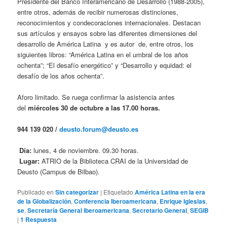
Presidente del Banco Interamericano de Desarrollo (1988-2005),
entre otros, además de recibir numerosas distinciones,
reconocimientos y condecoraciones internacionales. Destacan
sus artículos y ensayos sobre las diferentes dimensiones del
desarrollo de América Latina y es autor de, entre otros, los
siguientes libros: “América Latina en el umbral de los años
ochenta”; “El desafío energético” y “Desarrollo y equidad: el
desafío de los años ochenta”.
Aforo limitado. Se ruega confirmar la asistencia antes
del
miércoles 30 de octubre a las 17.00 horas.
944 139 020 /
deusto.forum@deusto.es
Día:
lunes, 4 de noviembre. 09.30 horas.
Lugar:
ATRIO de la Biblioteca CRAI de la Universidad de
Deusto (Campus de Bilbao).
Publicado en
Sin categorizar
|
Etiquetado
América Latina en la era
de la Globalización
,
Conferencia Iberoamericana
,
Enrique Iglesias
,
se
,
Secretaría General Iberoamericana
,
Secretario General
,
SEGIB
|
1
Respuesta