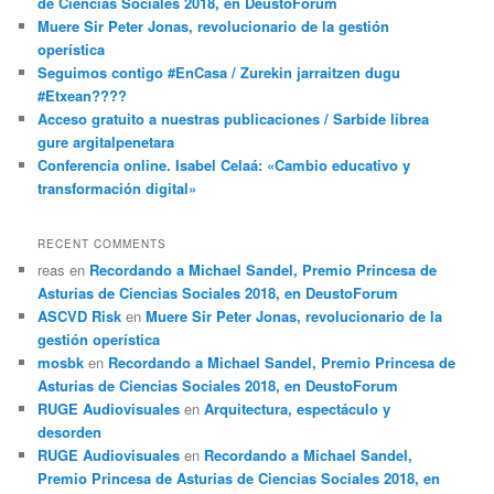
de Ciencias Sociales 2018, en DeustoForum
Muere Sir Peter Jonas, revolucionario de la gestión
operística
Seguimos contigo #EnCasa / Zurekin jarraitzen dugu
#Etxean????
Acceso gratuito a nuestras publicaciones / Sarbide librea
gure argitalpenetara
Conferencia online. Isabel Celaá: «Cambio educativo y
transformación digital»
RECENT COMMENTS
reas
en
Recordando a Michael Sandel, Premio Princesa de
Asturias de Ciencias Sociales 2018, en DeustoForum
ASCVD Risk
en
Muere Sir Peter Jonas, revolucionario de la
gestión operística
mosbk
en
Recordando a Michael Sandel, Premio Princesa de
Asturias de Ciencias Sociales 2018, en DeustoForum
RUGE Audiovisuales
en
Arquitectura, espectáculo y
desorden
RUGE Audiovisuales
en
Recordando a Michael Sandel,
Premio Princesa de Asturias de Ciencias Sociales 2018, en