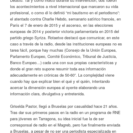
Deusto. Tal y como indicó durante su intervención, dos fueron
los acontecimientos a nivel internacional que marcaron su vida
profesional, o como él lo definió “mi bautismo en el periodismo”:
el atentado contra Charlie Hebdo, semanario satírico francés, en
París el 7 de enero de 2015 y el ascenso, en las elecciones
europeas de 2014 y posterior victoria parlamentaria en 2015 del
partido griego Syriza. Rotaetxe destacó que comunicar, en este
caso a través de la radio, desde las instituciones europeas no es
tarea fácil, porque hay muchas (Consejo de la Unión Europea,
Parlamento Europeo, Comité Económico, Tribunal de Justicia,
Banco Europeo…) cada una con sus propias características y
donde el gran reto supone resumir toda esa información
adecuadamente en crónicas de 50-60”. La complejidad viene
cuando hay que explicar bien el qué y el quién, intentando
acercar la dimensión europea al oyente elaborando una
información clara, divulgativa y entretenida.
Griselda Pastor, llegó a Bruselas por casualidad hace 21 años.
Tras dar sus primeros pasos en la radio en un programa de RNE
para jóvenes en Tarragona, su idea inicial fue la de ser
corresponsal de radio en el Magreb, pero fue finalmente enviada
a Bruselas, a pesar de no ser una periodista especializada en