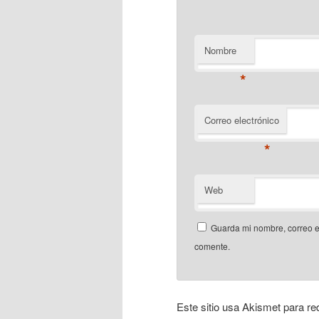
Nombre
*
Correo electrónico
*
Web
Guarda mi nombre, correo e
comente.
Este sitio usa Akismet para re