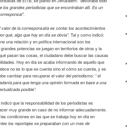
onsalías de EiTB, se plantó en Jerusalem:
“devoraba todo
e los grandes periodistas que se encontraban allí. Es un
 corresponsal”.
l valor de la corresponsalía es contar los acontecimientos
por qué, algo que hoy en día se obvia”
. Tal y como indicó:
ne una relación y en política internacional son los
 grandes potencias se juegan en territorios de otros y la
qué pasan las cosas, el ciudadano debe buscar las causas
ilidades. Hoy en día se acaba informando de aquello que
alece no es lo que se cuenta sino el cómo se cuenta, y es
ebe cambiar para recuperar el valor del periodismo:
“ el
udadanía para que tenga una opinión formada en base a una
xtualizada posible”.
indicó que la responsabilidad de los periodistas es
hacer muy grande en caso de no informar adecuadamente.
 las condiciones en las que se trabaja hoy en día en
ntes los reportajes se preparaban con un mes de