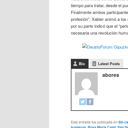
tiempo para tratar, desde el pu
Finalmente ambos participantes
profesión”, Xabier animó a los
por su parte indicó que el “pe
necesaria una revolución huma
Bio
Latest Posts
abores
Esta entrada fue publicada en
Sin c
fronteras
,
Rosa María Calaf
,
San S