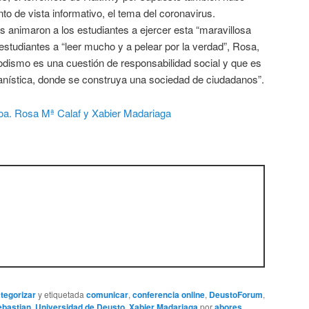
nto de vista informativo, el tema del coronavirus.
 animaron a los estudiantes a ejercer esta “maravillosa
 estudiantes a “leer mucho y a pelear por la verdad”, Rosa,
riodismo es una cuestión de responsabilidad social y que es
nística, donde se construya una sociedad de ciudadanos”.
ategorizar
y etiquetada
comunicar
,
conferencia online
,
DeustoForum
,
ebastian
,
Universidad de Deusto
,
Xabier Madariaga
por
abores
.