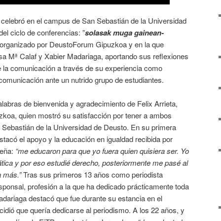
e celebró en el campus de San Sebastián de la Universidad
el ciclo de conferencias: ”
solasak muga gainean-
organizado por DeustoForum Gipuzkoa y en la que
osa Mª Calaf y Xabier Madariaga, aportando sus reflexiones
de la comunicación a través de su experiencia como
omunicación ante un nutrido grupo de estudiantes.
abras de bienvenida y agradecimiento de Felix Arrieta,
koa, quien mostró su satisfacción por tener a ambos
 Sebastián de la Universidad de Deusto. En su primera
tacó el apoyo y la educación en igualdad recibida por
ueña:
“me educaron para que yo fuera quien quisiera ser. Yo
ática y por eso estudié derecho, posteriormente me pasé al
a más.”
Tras sus primeros 13 años como periodista
ponsal, profesión a la que ha dedicado prácticamente toda
adariaga destacó que fue durante su estancia en el
ió que quería dedicarse al periodismo. A los 22 años, y