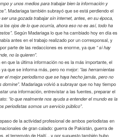
mpo y unos medios para trabajar bien la información y
os”
. Madariaga también subrayó que se está perdiendo el
ser una gozada trabajar sin internet, antes, en su época,
a los ojos de lo que ocurría, ahora eso no es así, todo ha
estos”.
Según Madariaga lo que ha cambiado hoy en día es
abía antes en el trabajo realizado por un corresponsal, y
por parte de las redacciones es enorme, ya que
“ si hay
de, no la quieren”.
 en que la última información no es la más importante, el
 ya que se informa más, pero no mejor:
“las herramientas
er el mejor periodismo que se haya hecho jamás, pero no
s domine”.
Madariaga volvió a subrayar que no hay tiempo
star una información, entrevistar a las fuentes, preparar el
ato:
“lo que realmente nos ayuda a entender el mundo es la
os periodistas somos un servicio público”
.
repaso de la actividad profesional de ambos periodistas en
nacionales de gran calado: guerra de Pakistán, guerra de
anes, el terremoto de Haití…y por supuesto también hubo