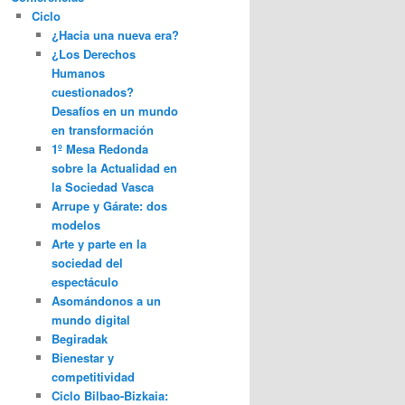
Ciclo
¿Hacia una nueva era?
¿Los Derechos
Humanos
cuestionados?
Desafíos en un mundo
en transformación
1º Mesa Redonda
sobre la Actualidad en
la Sociedad Vasca
Arrupe y Gárate: dos
modelos
Arte y parte en la
sociedad del
espectáculo
Asomándonos a un
mundo digital
Begiradak
Bienestar y
competitividad
Ciclo Bilbao-Bizkaia: