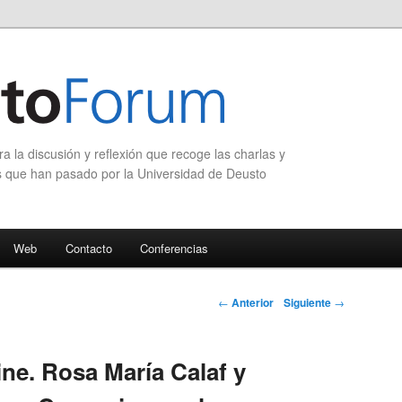
 la discusión y reflexión que recoge las charlas y
s que han pasado por la Universidad de Deusto
Web
Contacto
Conferencias
Navegación de
←
Anterior
Siguiente
→
entradas
ne. Rosa María Calaf y