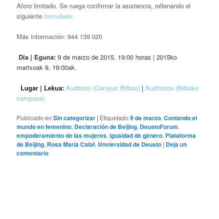
Aforo limitado. Se ruega confirmar la asistencia, rellenando el
siguiente
formulario.
Más información:
944 139 020
Día | Eguna:
9 de marzo de 2015. 19:00 horas | 2015ko
martxoak 9, 19:00ak.
Lugar | Lekua:
Auditorio (Campus Bilbao)
|
Auditorioa (Bilboko
campusa)
Publicado en
Sin categorizar
|
Etiquetado
9 de marzo
,
Contando el
mundo en femenino
,
Declaración de Beijing
,
DeustoForum
,
empoderamiento de las mujeres
,
igualdad de género
,
Plataforma
de Beijing
,
Rosa María Calaf
,
Unviersidad de Deusto
|
Deja un
comentario