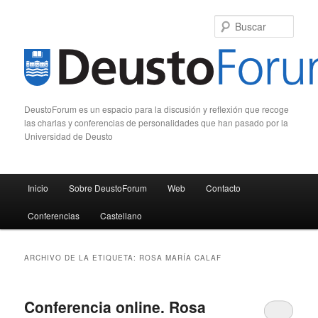
Busc
DeustoForum es un espacio para la discusión y reflexión que recoge
las charlas y conferencias de personalidades que han pasado por la
Universidad de Deusto
Menú principal
Inicio
Sobre DeustoForum
Web
Contacto
Ir al contenido principal
Ir al contenido secundario
Conferencias
Castellano
ARCHIVO DE LA ETIQUETA:
ROSA MARÍA CALAF
Conferencia online. Rosa