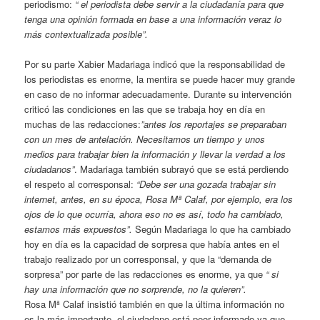
periodismo:
“ el periodista debe servir a la ciudadanía para que
tenga una opinión formada en base a una información veraz lo
más contextualizada posible”.
Por su parte Xabier Madariaga indicó que la responsabilidad de
los periodistas es enorme, la mentira se puede hacer muy grande
en caso de no informar adecuadamente. Durante su intervención
criticó las condiciones en las que se trabaja hoy en día en
muchas de las redacciones:
”antes los reportajes se preparaban
con un mes de antelación. Necesitamos un tiempo y unos
medios para trabajar bien la información y llevar la verdad a los
ciudadanos”
. Madariaga también subrayó que se está perdiendo
el respeto al corresponsal:
“Debe ser una gozada trabajar sin
internet, antes, en su época, Rosa Mª Calaf, por ejemplo, era los
ojos de lo que ocurría, ahora eso no es así, todo ha cambiado,
estamos más expuestos”.
Según Madariaga lo que ha cambiado
hoy en día es la capacidad de sorpresa que había antes en el
trabajo realizado por un corresponsal, y que la “demanda de
sorpresa” por parte de las redacciones es enorme, ya que
“ si
hay una información que no sorprende, no la quieren”.
Rosa Mª Calaf insistió también en que la última información no
es la más importante, el ciudadano está peor informado ya que