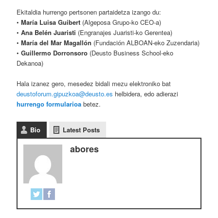
Ekitaldia hurrengo pertsonen partaidetza izango du:
•
María Luisa Guibert
(Algeposa Grupo-ko CEO-a)
•
Ana Belén Juaristi
(Engranajes Juaristi-ko Gerentea)
•
María del Mar Magallón
(Fundación ALBOAN-eko Zuzendaria)
•
Guillermo Dorronsoro
(Deusto Business School-eko
Dekanoa)
Hala izanez gero, mesedez bidali mezu elektroniko bat
deustoforum.gipuzkoa@deusto.es
helbidera, edo adierazi
hurrengo formularioa
betez.
Bio
Latest Posts
abores