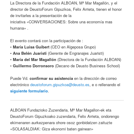
La Directora de la Fundación ALBOAN, Mª Mar Magallón, y el
director de DeustoForum Gipuzkoa, Felix Arrieta, tienen el honor
de invitarles a la presentación de la
iniciativa «CONVERSACIONES: Sobre una economía mas
humana» .
El evento contará con la participación de :
•
María Luisa Guibert
(CEO en Algeposa Grupo)
•
Ana Belén Juaristi
(Gerente de Engranajes Juaristi)
•
María del Mar Magallón
(Directora de la Fundación ALBOAN)
•
Guillermo Dorronsoro
(Decano de Deusto Business School)
Puede Vd.
confirmar su asistencia
en la dirección de correo
electrónico
deustoforum.gipuzkoa@deusto.es
, e o rellenando el
siguiente formulario
.
ALBOAN Fundazioko Zuzendaria, Mª Mar Magallon-ek eta
DeustoForum Gipuzkoako zuzendaria, Felix Arrieta, ondorengo
ekimenaren aurkezpenara ohore osoz gonbidatzen zaituzte
«SOLASALDIAK: Giza ekonomi baten gainean»