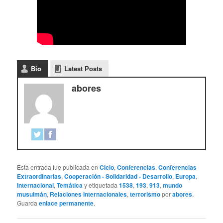
Bio
Latest Posts
abores
Esta entrada fue publicada en
Ciclo
,
Conferencias
,
Conferencias
Extraordinarias
,
Cooperación - Solidaridad - Desarrollo
,
Europa
,
Internacional
,
Temática
y etiquetada
1538
,
193
,
913
,
mundo
musulmán
,
Relaciones Internacionales
,
terrorismo
por
abores
.
Guarda
enlace permanente
.