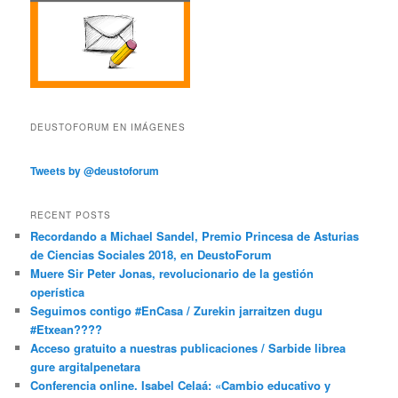
DEUSTOFORUM EN IMÁGENES
Tweets by @deustoforum
RECENT POSTS
Recordando a Michael Sandel, Premio Princesa de Asturias
de Ciencias Sociales 2018, en DeustoForum
Muere Sir Peter Jonas, revolucionario de la gestión
operística
Seguimos contigo #EnCasa / Zurekin jarraitzen dugu
#Etxean????
Acceso gratuito a nuestras publicaciones / Sarbide librea
gure argitalpenetara
Conferencia online. Isabel Celaá: «Cambio educativo y