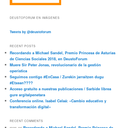
DEUSTOFORUM EN IMÁGENES
Tweets by @deustoforum
RECENT POSTS
Recordando a Michael Sandel, Premio Princesa de Asturias
de Ciencias Sociales 2018, en DeustoForum
Muere Sir Peter Jonas, revolucionario de la gestión
operística
Seguimos contigo #EnCasa / Zurekin jarraitzen dugu
#Etxean????
Acceso gratuito a nuestras publicaciones / Sarbide librea
gure argitalpenetara
Conferencia online. Isabel Celaá: «Cambio educativo y
transformación digital»
RECENT COMMENTS
reas
en
Recordando a Michael Sandel, Premio Princesa de