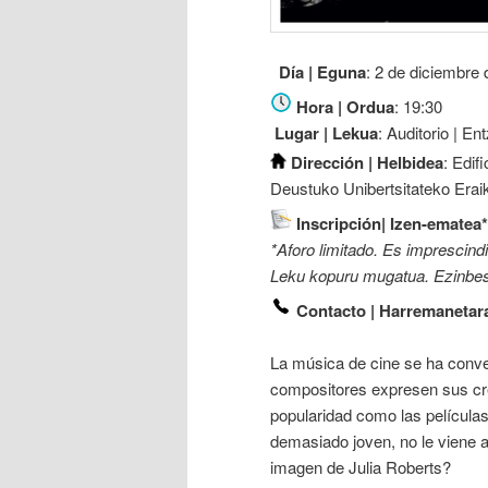
Día | Eguna
: 2 de diciembre
Hora | Ordua
: 19:30
Lugar | Lekua
: Auditorio | En
Dirección | Helbidea
: Edif
Deustuko Unibertsitateko Eraik
Inscripción| Izen-ematea*
*Aforo limitado. Es imprescindib
Leku kopuru mugatua. Ezinbest
Contacto | Harremanetar
La música de cine se ha conve
compositores expresen sus cr
popularidad como las películ
demasiado joven, no le viene a
imagen de Julia Roberts?