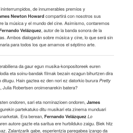
ininterrumpidos, de innumerables premios y
ames Newton Howard
compartirá con nosotros sus
bre la música y el mundo del cine. Asimismo, contaremos
Fernando Velázquez
, autor de la banda sonora de la
tras. Ambos dialogarán sobre música y cine, lo que será sin
inaria para todos los que amamos el séptimo arte.
erabiliena da gaur egun musika-konpositoreek euren
odia eta soinu-bandak filmak bezain ezagun bihurtzen dira
 ditugu. Hain gaztea ez den nori ez datorkio burura
Pretty
, Julia Robertsen oroimenarekin batera?
sten ondoren, sari eta nominazioen ondoren,
James
gurekin partekatuko ditu musikari eta zinema munduari
snarketak. Era berean,
Fernando Velázquez
Lo
en autore gazte eta saritua ere hurbilduko zaigu. Biek hitz
az. Zalantzarik gabe, esperientzia paregabea izango da