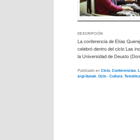
DESCRIPCIÓN
La conferencia de Elías Quere
celebró dentro del ciclo Las i
la Universidad de Deusto (Do
Publicado en
Ciclo
,
Conferencias
,
L
argi-ilunak
,
Ocio - Cultura
,
Temátic