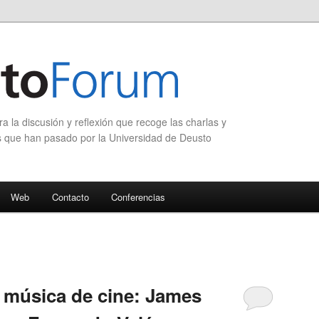
 la discusión y reflexión que recoge las charlas y
s que han pasado por la Universidad de Deusto
Web
Contacto
Conferencias
 música de cine: James