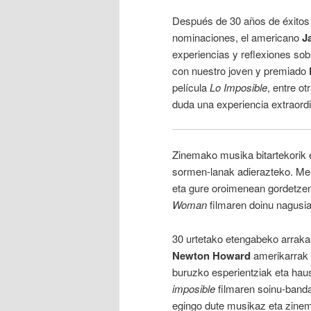
Después de 30 años de éxitos 
nominaciones, el americano
J
experiencias y reflexiones so
con nuestro joven y premiado
película
Lo Imposible
, entre o
duda una experiencia extraord
Zinemako musika bitartekorik 
sormen-lanak adierazteko. Mel
eta gure oroimenean gordetzen
Woman
filmaren doinu nagusia
30 urtetako etengabeko arraka
Newton Howard
amerikarrak 
buruzko esperientziak eta hau
imposible
filmaren soinu-bandar
egingo dute musikaz eta zinem