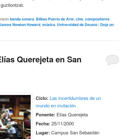
guztiontzat.
etado
banda sonora
,
Bilbao Puerto de Arte
,
cine
,
compositores
,
James Newton Howard
,
música
,
Universidad de Deusto
|
Deja un
lías Querejeta en San
Ciclo:
Las incertidumbres de un
mundo en mutación
Ponente:
Elías Querejeta
Fecha:
25/11/2000
Lugar:
Campus San Sebastián