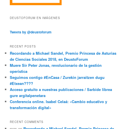
DEUSTOFORUM EN IMÁGENES
Tweets by @deustoforum
RECENT POSTS
Recordando a Michael Sandel, Premio Princesa de Asturias
de Ciencias Sociales 2018, en DeustoForum
Muere Sir Peter Jonas, revolucionario de la gestión
operística
Seguimos contigo #EnCasa / Zurekin jarraitzen dugu
#Etxean????
Acceso gratuito a nuestras publicaciones / Sarbide librea
gure argitalpenetara
Conferencia online. Isabel Celaá: «Cambio educativo y
transformación digital»
RECENT COMMENTS
reas
en
Recordando a Michael Sandel, Premio Princesa de