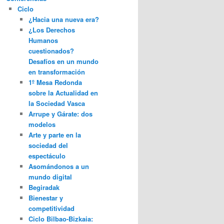
Ciclo
¿Hacia una nueva era?
¿Los Derechos
Humanos
cuestionados?
Desafíos en un mundo
en transformación
1º Mesa Redonda
sobre la Actualidad en
la Sociedad Vasca
Arrupe y Gárate: dos
modelos
Arte y parte en la
sociedad del
espectáculo
Asomándonos a un
mundo digital
Begiradak
Bienestar y
competitividad
Ciclo Bilbao-Bizkaia: