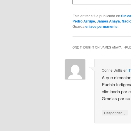
Esta entrada fue publicada en
Sin c
Pedro Arrupe
,
James Anaya
,
Naci
Guarda
enlace permanente
.
ONE THOUGHT ON “
JAMES ANAYA: «PU
Corine Duffis
en
1
A que dirección
Pueblo Indígen
eliminado por 
Gracias por su 
↓
Responder