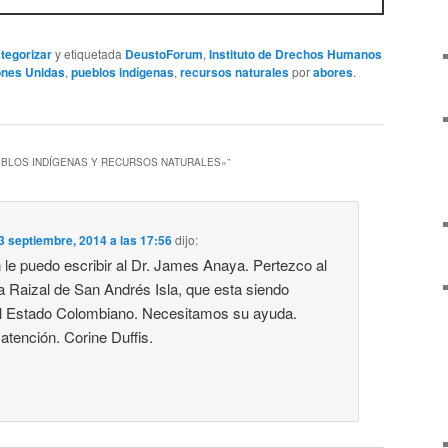
ategorizar
y etiquetada
DeustoForum
,
Instituto de Drechos Humanos
ones Unidas
,
pueblos indígenas
,
recursos naturales
por
abores
.
EBLOS INDÍGENAS Y RECURSOS NATURALES»
”
3 septiembre, 2014 a las 17:56
dijo:
 le puedo escribir al Dr. James Anaya. Pertezco al
a Raizal de San Andrés Isla, que esta siendo
el Estado Colombiano. Necesitamos su ayuda.
atención. Corine Duffis.