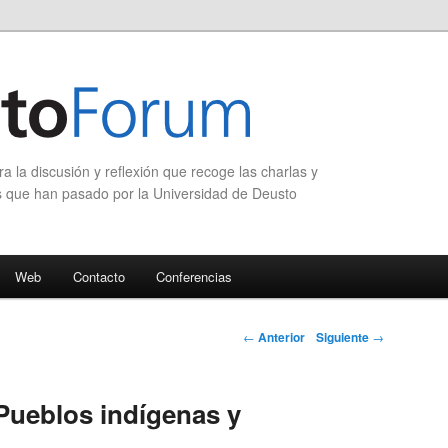
 la discusión y reflexión que recoge las charlas y
s que han pasado por la Universidad de Deusto
Web
Contacto
Conferencias
Navegación de
←
Anterior
Siguiente
→
entradas
Pueblos indígenas y