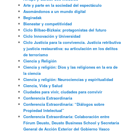
Arte y parte en la sociedad del espectáculo
Asomándonos a un mundo digital
Begiradak
Bienestar y competitividad
Ciclo Bilbao-Bizkaia: protagonistas del futuro
Ciclo Innovación y Universidad
Ciclo Justicia para la convivencia. Justicia retributiva
y justicia restaurativa: su articulación en los delitos
de terrorismo
Ciencia y Religión
Ciencia y religión: Dios y las religiones en la era de
la ciencia
Ciencia y religión: Neurociencias y espiritualidad
Ciencia, Vida y Salud
Ciudades para vivir, ciudades para convivir
Conferencia Extraordinaria
Conferencia Extraordinaria: “Diálogos sobre
Propiedad Intelectual”
Conferencia Extraordinaria: Colaboración entre
Fórum Deusto, Deusto Business School y Secretaría
General de Acción Exterior del Gobierno Vasco