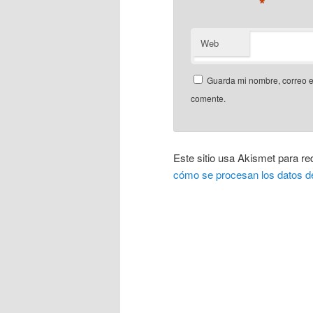
*
Web
Guarda mi nombre, correo e
comente.
Este sitio usa Akismet para re
cómo se procesan los datos d