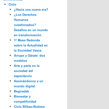
Ciclo
¿Hacia una nueva era?
¿Los Derechos
Humanos
cuestionados?
Desafíos en un mundo
en transformación
1º Mesa Redonda
sobre la Actualidad en
la Sociedad Vasca
Arrupe y Gárate: dos
modelos
Arte y parte en la
sociedad del
espectáculo
Asomándonos a un
mundo digital
Begiradak
Bienestar y
competitividad
Ciclo Bilbao-Bizkaia: