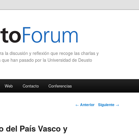
 la discusión y reflexión que recoge las charlas y
s que han pasado por la Universidad de Deusto
Web
Contacto
Conferencias
Navegación de
←
Anterior
Siguiente
→
entradas
o del País Vasco y