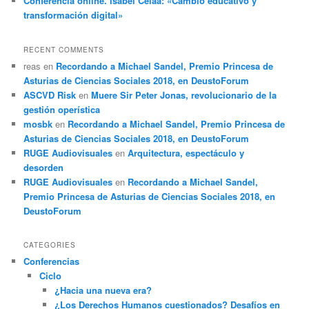
Conferencia online. Isabel Celaá: «Cambio educativo y
transformación digital»
RECENT COMMENTS
reas
en
Recordando a Michael Sandel, Premio Princesa de
Asturias de Ciencias Sociales 2018, en DeustoForum
ASCVD Risk
en
Muere Sir Peter Jonas, revolucionario de la
gestión operística
mosbk
en
Recordando a Michael Sandel, Premio Princesa de
Asturias de Ciencias Sociales 2018, en DeustoForum
RUGE Audiovisuales
en
Arquitectura, espectáculo y
desorden
RUGE Audiovisuales
en
Recordando a Michael Sandel,
Premio Princesa de Asturias de Ciencias Sociales 2018, en
DeustoForum
CATEGORIES
Conferencias
Ciclo
¿Hacia una nueva era?
¿Los Derechos Humanos cuestionados? Desafíos en