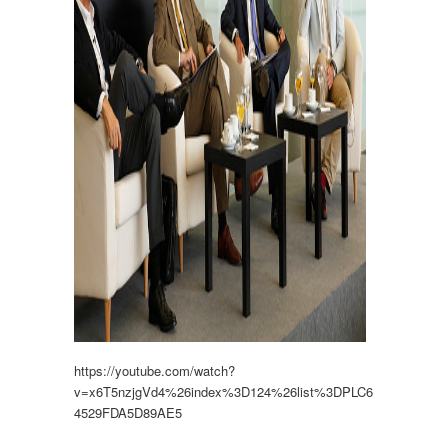
https://youtube.com/watch?
v=x6T5nzjgVd4%26index%3D124%26list%3DPLC6
4529FDA5D89AE5