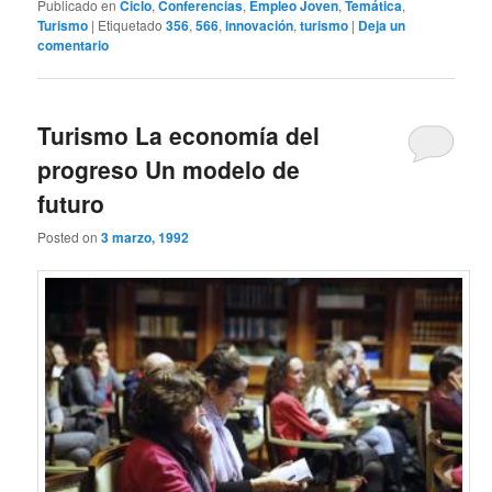
Publicado en
Ciclo
,
Conferencias
,
Empleo Joven
,
Temática
,
Turismo
|
Etiquetado
356
,
566
,
innovación
,
turismo
|
Deja un
comentario
Turismo La economía del
progreso Un modelo de
futuro
Posted on
3 marzo, 1992