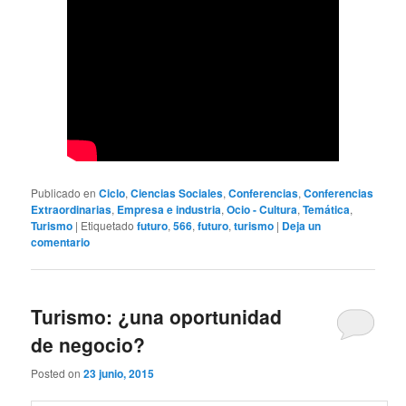
Publicado en
Ciclo
,
Ciencias Sociales
,
Conferencias
,
Conferencias
Extraordinarias
,
Empresa e industria
,
Ocio - Cultura
,
Temática
,
Turismo
|
Etiquetado
futuro
,
566
,
futuro
,
turismo
|
Deja un
comentario
Turismo: ¿una oportunidad
de negocio?
Posted on
23 junio, 2015