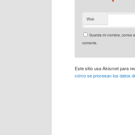
*
Web
Guarda mi nombre, correo e
comente.
Este sitio usa Akismet para re
cómo se procesan los datos d