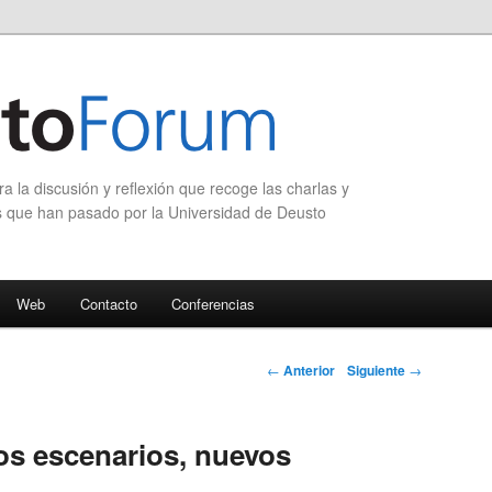
 la discusión y reflexión que recoge las charlas y
s que han pasado por la Universidad de Deusto
Web
Contacto
Conferencias
Navegación de
←
Anterior
Siguiente
→
entradas
s escenarios, nuevos