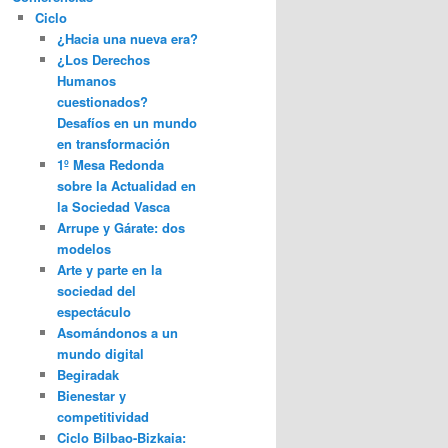
Ciclo
¿Hacia una nueva era?
¿Los Derechos
Humanos
cuestionados?
Desafíos en un mundo
en transformación
1º Mesa Redonda
sobre la Actualidad en
la Sociedad Vasca
Arrupe y Gárate: dos
modelos
Arte y parte en la
sociedad del
espectáculo
Asomándonos a un
mundo digital
Begiradak
Bienestar y
competitividad
Ciclo Bilbao-Bizkaia: