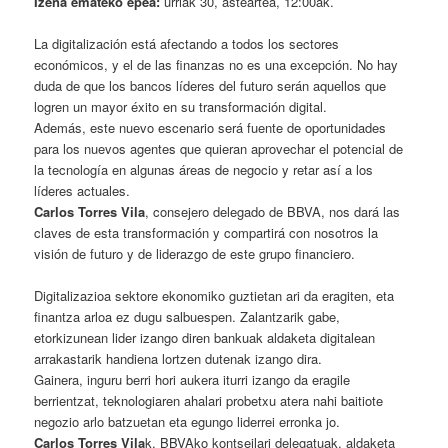
Izena emateko epea:
urriak 30, asteartea, 12:00ak.
La digitalización está afectando a todos los sectores
económicos, y el de las finanzas no es una excepción. No hay
duda de que los bancos líderes del futuro serán aquellos que
logren un mayor éxito en su transformación digital.
Además, este nuevo escenario será fuente de oportunidades
para los nuevos agentes que quieran aprovechar el potencial de
la tecnología en algunas áreas de negocio y retar así a los
líderes actuales.
Carlos Torres Vila
, consejero delegado de BBVA, nos dará las
claves de esta transformación y compartirá con nosotros la
visión de futuro y de liderazgo de este grupo financiero.
Digitalizazioa sektore ekonomiko guztietan ari da eragiten, eta
finantza arloa ez dugu salbuespen. Zalantzarik gabe,
etorkizunean lider izango diren bankuak aldaketa digitalean
arrakastarik handiena lortzen dutenak izango dira.
Gainera, inguru berri hori aukera iturri izango da eragile
berrientzat, teknologiaren ahalari probetxu atera nahi baitiote
negozio arlo batzuetan eta egungo liderrei erronka jo.
Carlos Torres Vila
k, BBVAko kontseilari delegatuak, aldaketa