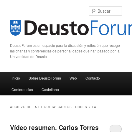
Busc
DeustoForum es un espacio para la discusión y reflexión que recoge
las charlas y conferencias de personalidades que han pasado por la
Universidad de Deusto
Menú principal
Inicio
Sobre DeustoForum
Web
Contacto
Ir al contenido principal
Ir al contenido secundario
Conferencias
Castellano
ARCHIVO DE LA ETIQUETA:
CARLOS TORRES VILA
Vídeo resumen. Carlos Torres