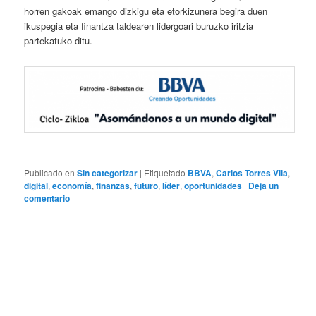
horren gakoak emango dizkigu eta etorkizunera begira duen
ikuspegia eta finantza taldearen lidergoari buruzko iritzia
partekatuko ditu.
Publicado en
Sin categorizar
|
Etiquetado
BBVA
,
Carlos Torres Vila
,
digital
,
economía
,
finanzas
,
futuro
,
líder
,
oportunidades
|
Deja un
comentario