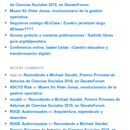
de Ciencias Sociales 2018, en DeustoForum
Muere Sir Peter Jonas, revolucionario de la gestión
operística
Seguimos contigo #EnCasa / Zurekin jarraitzen dugu
#Etxean????
Acceso gratuito a nuestras publicaciones / Sarbide librea
gure argitalpenetara
Conferencia online. Isabel Celaá: «Cambio educativo y
transformación digital»
RECENT COMMENTS
reas
en
Recordando a Michael Sandel, Premio Princesa de
Asturias de Ciencias Sociales 2018, en DeustoForum
ASCVD Risk
en
Muere Sir Peter Jonas, revolucionario de la
gestión operística
mosbk
en
Recordando a Michael Sandel, Premio Princesa de
Asturias de Ciencias Sociales 2018, en DeustoForum
RUGE Audiovisuales
en
Arquitectura, espectáculo y
desorden
RUGE Audiovisuales
en
Recordando a Michael Sandel,
Premio Princesa de Asturias de Ciencias Sociales 2018, en