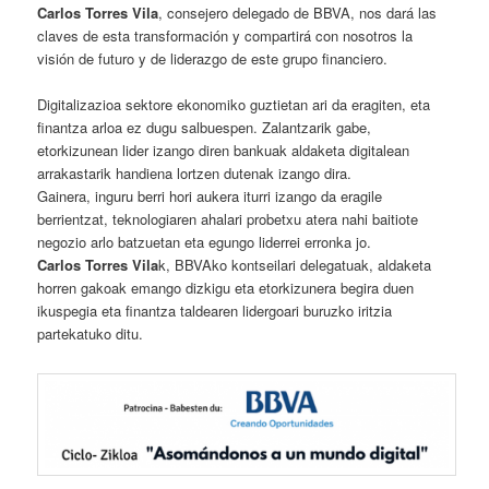
Carlos Torres Vila
, consejero delegado de BBVA, nos dará las
claves de esta transformación y compartirá con nosotros la
visión de futuro y de liderazgo de este grupo financiero.
Digitalizazioa sektore ekonomiko guztietan ari da eragiten, eta
finantza arloa ez dugu salbuespen. Zalantzarik gabe,
etorkizunean lider izango diren bankuak aldaketa digitalean
arrakastarik handiena lortzen dutenak izango dira.
Gainera, inguru berri hori aukera iturri izango da eragile
berrientzat, teknologiaren ahalari probetxu atera nahi baitiote
negozio arlo batzuetan eta egungo liderrei erronka jo.
Carlos Torres Vila
k, BBVAko kontseilari delegatuak, aldaketa
horren gakoak emango dizkigu eta etorkizunera begira duen
ikuspegia eta finantza taldearen lidergoari buruzko iritzia
partekatuko ditu.