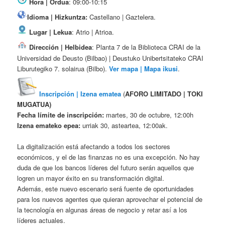
Hora | Ordua
: 09:00-10:15
Idioma | Hizkuntza:
Castellano | Gaztelera.
Lugar | Lekua
: Atrio | Atrioa.
Dirección | Helbidea
: Planta 7 de la Biblioteca CRAI de la
Universidad de Deusto (Bilbao) | Deustuko Unibertsitateko CRAI
Liburutegiko 7. solairua (Bilbo).
Ver mapa | Mapa ikusi
.
Inscripción |
Izena ematea
(
AFORO LIMITADO |
TOKI
MUGATUA)
Fecha límite de inscripción:
martes, 30 de octubre, 12:00h
Izena emateko epea:
urriak 30, asteartea, 12:00ak.
La digitalización está afectando a todos los sectores
económicos, y el de las finanzas no es una excepción. No hay
duda de que los bancos líderes del futuro serán aquellos que
logren un mayor éxito en su transformación digital.
Además, este nuevo escenario será fuente de oportunidades
para los nuevos agentes que quieran aprovechar el potencial de
la tecnología en algunas áreas de negocio y retar así a los
líderes actuales.