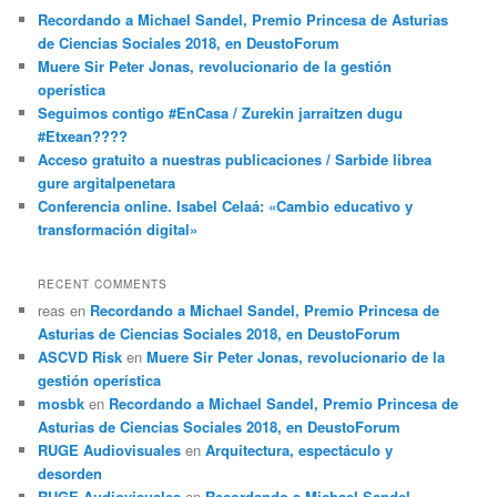
Recordando a Michael Sandel, Premio Princesa de Asturias
de Ciencias Sociales 2018, en DeustoForum
Muere Sir Peter Jonas, revolucionario de la gestión
operística
Seguimos contigo #EnCasa / Zurekin jarraitzen dugu
#Etxean????
Acceso gratuito a nuestras publicaciones / Sarbide librea
gure argitalpenetara
Conferencia online. Isabel Celaá: «Cambio educativo y
transformación digital»
RECENT COMMENTS
reas
en
Recordando a Michael Sandel, Premio Princesa de
Asturias de Ciencias Sociales 2018, en DeustoForum
ASCVD Risk
en
Muere Sir Peter Jonas, revolucionario de la
gestión operística
mosbk
en
Recordando a Michael Sandel, Premio Princesa de
Asturias de Ciencias Sociales 2018, en DeustoForum
RUGE Audiovisuales
en
Arquitectura, espectáculo y
desorden
RUGE Audiovisuales
en
Recordando a Michael Sandel,