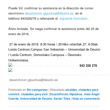
Puede Vd. confirmar su asistencia en la dirección de
correo
electrónico
deustoforum.gipuzkoa@deusto.es
, en el
teléfono
943326278 o rellenando el
siguiente formulario
.
Aforo limitado. Se ruega confirmar la asistencia antes del 25 de
enero de 2016.
27 de enero de 2016. 9:30 horas / 2016ko urtarrilak 27, 9:30ak.
Loiola Centrum,Campus San Sebastián – Universidad de Deusto
/ Loiola Centrum, Donostiako Campusa – Deustuko
Unibertsitatea.
943 326 278
deustoforum.gipuzkoa@deusto.es
Publicado en
Sin categorizar
|
Etiquetado
alcaldes
,
ciudades para
convivir
,
ciudades para vivir
,
DeustoForum Gipuzkoa
,
José Ángel
Cuerda
,
Universidad de Deusto
,
Xavier Trias
|
Deja un comentario