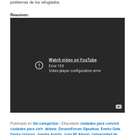
problemas de los refugiados.
Resumen:
Publicado en
Sin categorizar
|
Etiquetado
ciudades para convivir
,
ciudades para vivir
,
debate
,
DeustoForum Gipuzkoa
,
Eneko Goia
,
Gorka Urtaran
,
Joseba Asirón
,
Juan Mª Aburto
,
Universidad de