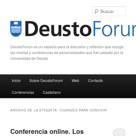
Busc
DeustoForum es un espacio para la discusión y reflexión que recoge
las charlas y conferencias de personalidades que han pasado por la
Universidad de Deusto
Menú principal
Inicio
Sobre DeustoForum
Web
Contacto
Ir al contenido principal
Ir al contenido secundario
Conferencias
Castellano
ARCHIVO DE LA ETIQUETA:
CIUDADES PARA CONVIVIR
Conferencia online. Los