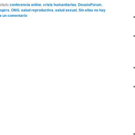
etado
conferencia online
,
crisis humanitarias
,
DeustoForum
,
egers
,
ONG
,
salud reproductiva
,
salud sexual
,
Sin ellas no hay
a un comentario