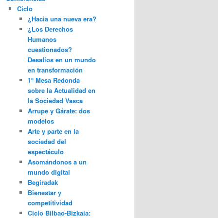
Ciclo
¿Hacia una nueva era?
¿Los Derechos
Humanos
cuestionados?
Desafíos en un mundo
en transformación
1º Mesa Redonda
sobre la Actualidad en
la Sociedad Vasca
Arrupe y Gárate: dos
modelos
Arte y parte en la
sociedad del
espectáculo
Asomándonos a un
mundo digital
Begiradak
Bienestar y
competitividad
Ciclo Bilbao-Bizkaia: