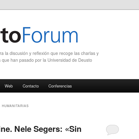
 la discusión y reflexión que recoge las charlas y
s que han pasado por la Universidad de Deusto
Web
Contacto
Conferencias
S HUMANITARIAS
ine. Nele Segers: «Sin