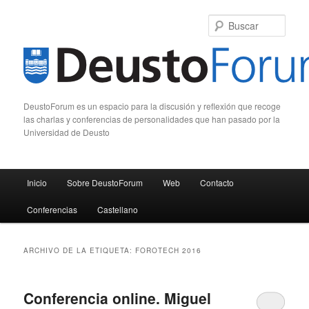
Busc
DeustoForum es un espacio para la discusión y reflexión que recoge
las charlas y conferencias de personalidades que han pasado por la
Universidad de Deusto
Menú principal
Inicio
Sobre DeustoForum
Web
Contacto
Ir al contenido principal
Ir al contenido secundario
Conferencias
Castellano
ARCHIVO DE LA ETIQUETA:
FOROTECH 2016
Conferencia online. Miguel