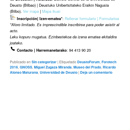
Deusto (Bilbao) | Deustuko Unibertsitateko Eraikin Nagusia
(Bilbo).
Ver mapa
|
Mapa ikusi
Inscripción| Izen-ematea*
:
Rellenar formulario | Formularioa
*Aforo limitado. Es imprescindible inscribirse para poder asistir al
acto.
Leku kopuru mugatua. Ezinbestekoa da izena ematea ekitaldira
joateko.
Contacto | Harremanetarako
: 94 413 90 20
Publicado en
Sin categorizar
|
Etiquetado
DeustoForum
,
Forotech
2016
,
GNOSS
,
Miguel Zugaza Miranda
,
Museo del Prado
,
Ricardo
Alonso Maturana
,
Universidad de Deusto
|
Deja un comentario