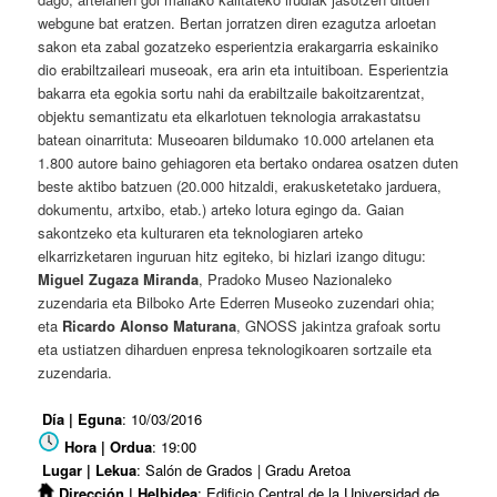
webgune bat eratzen. Bertan jorratzen diren ezagutza arloetan
sakon eta zabal gozatzeko esperientzia erakargarria eskainiko
dio erabiltzaileari museoak, era arin eta intuitiboan. Esperientzia
bakarra eta egokia sortu nahi da erabiltzaile bakoitzarentzat,
objektu semantizatu eta elkarlotuen teknologia arrakastatsu
batean oinarrituta: Museoaren bildumako 10.000 artelanen eta
1.800 autore baino gehiagoren eta bertako ondarea osatzen duten
beste aktibo batzuen (20.000 hitzaldi, erakusketetako jarduera,
dokumentu, artxibo, etab.) arteko lotura egingo da. Gaian
sakontzeko eta kulturaren eta teknologiaren arteko
elkarrizketaren inguruan hitz egiteko, bi hizlari izango ditugu:
Miguel Zugaza Miranda
, Pradoko Museo Nazionaleko
zuzendaria eta Bilboko Arte Ederren Museoko zuzendari ohia;
eta
Ricardo Alonso Maturana
, GNOSS jakintza grafoak sortu
eta ustiatzen diharduen enpresa teknologikoaren sortzaile eta
zuzendaria.
Día | Eguna
: 10/03/2016
Hora | Ordua
: 19:00
Lugar | Lekua
: Salón de Grados | Gradu Aretoa
Dirección | Helbidea
: Edificio Central de la Universidad de