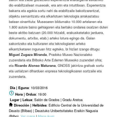
dio erabiltzaileari museoak, era arin eta intuitiboan. Esperientzia
bakarra eta egokia sortu nahi da erabiltzaile bakoitzarentzat,
objektu semantizatu eta elkarlotuen teknologia arrakastatsu
batean oinarrituta: Museoaren bildumako 10.000 artelanen eta
1.800 autore baino gehiagoren eta bertako ondarea osatzen duten
beste aktibo batzuen (20.000 hitzaldi, erakusketetako jarduera,
dokumentu, artxibo, etab.) arteko lotura egingo da. Gaian
sakontzeko eta kulturaren eta teknologiaren arteko
elkarrizketaren inguruan hitz egiteko, bi hizlari izango ditugu:
Miguel Zugaza Miranda
, Pradoko Museo Nazionaleko
zuzendaria eta Bilboko Arte Ederren Museoko zuzendari ohia;
eta
Ricardo Alonso Maturana
, GNOSS jakintza grafoak sortu
eta ustiatzen diharduen enpresa teknologikoaren sortzaile eta
zuzendaria.
Día | Eguna
: 10/03/2016
Hora | Ordua
: 19:00
Lugar | Lekua
: Salón de Grados | Gradu Aretoa
Dirección | Helbidea
: Edificio Central de la Universidad de
Deusto (Bilbao) | Deustuko Unibertsitateko Eraikin Nagusia
(Bilbo).
Ver mapa
|
Mapa ikusi