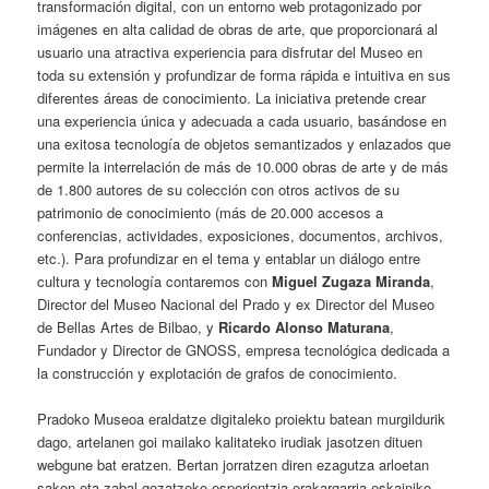
transformación digital, con un entorno web protagonizado por
imágenes en alta calidad de obras de arte, que proporcionará al
usuario una atractiva experiencia para disfrutar del Museo en
toda su extensión y profundizar de forma rápida e intuitiva en sus
diferentes áreas de conocimiento. La iniciativa pretende crear
una experiencia única y adecuada a cada usuario, basándose en
una exitosa tecnología de objetos semantizados y enlazados que
permite la interrelación de más de 10.000 obras de arte y de más
de 1.800 autores de su colección con otros activos de su
patrimonio de conocimiento (más de 20.000 accesos a
conferencias, actividades, exposiciones, documentos, archivos,
etc.). Para profundizar en el tema y entablar un diálogo entre
cultura y tecnología contaremos con
Miguel Zugaza Miranda
,
Director del Museo Nacional del Prado y ex Director del Museo
de Bellas Artes de Bilbao, y
Ricardo Alonso Maturana
,
Fundador y Director de GNOSS, empresa tecnológica dedicada a
la construcción y explotación de grafos de conocimiento.
Pradoko Museoa eraldatze digitaleko proiektu batean murgildurik
dago, artelanen goi mailako kalitateko irudiak jasotzen dituen
webgune bat eratzen. Bertan jorratzen diren ezagutza arloetan
sakon eta zabal gozatzeko esperientzia erakargarria eskainiko