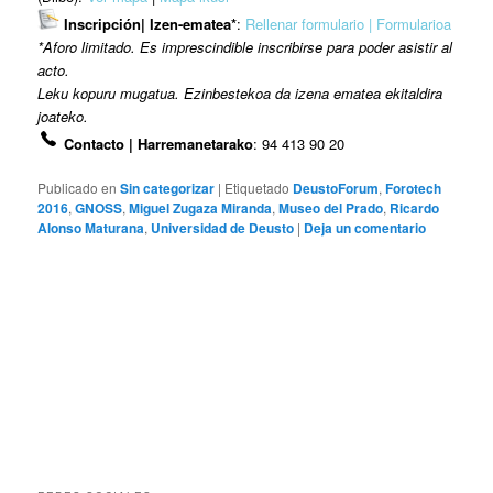
Inscripción| Izen-ematea*
:
Rellenar formulario | Formularioa
*Aforo limitado. Es imprescindible inscribirse para poder asistir al
acto.
Leku kopuru mugatua. Ezinbestekoa da izena ematea ekitaldira
joateko.
Contacto | Harremanetarako
: 94 413 90 20
Publicado en
Sin categorizar
|
Etiquetado
DeustoForum
,
Forotech
2016
,
GNOSS
,
Miguel Zugaza Miranda
,
Museo del Prado
,
Ricardo
Alonso Maturana
,
Universidad de Deusto
|
Deja un comentario