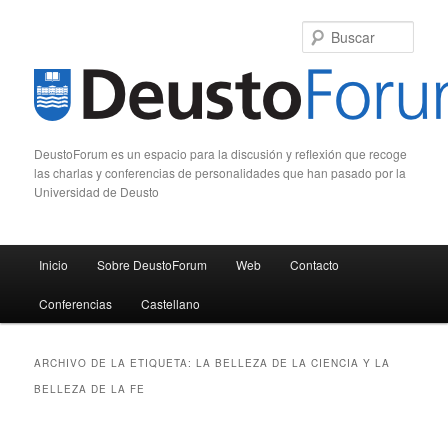
Busc
DeustoForum es un espacio para la discusión y reflexión que recoge
las charlas y conferencias de personalidades que han pasado por la
Universidad de Deusto
Menú principal
Inicio
Sobre DeustoForum
Web
Contacto
Ir al contenido principal
Ir al contenido secundario
Conferencias
Castellano
ARCHIVO DE LA ETIQUETA:
LA BELLEZA DE LA CIENCIA Y LA
BELLEZA DE LA FE