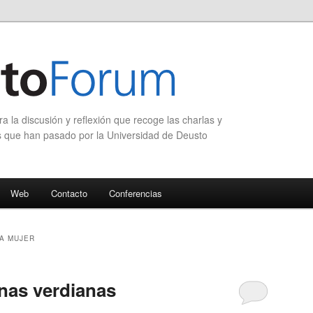
 la discusión y reflexión que recoge las charlas y
s que han pasado por la Universidad de Deusto
Web
Contacto
Conferencias
A MUJER
ínas verdianas