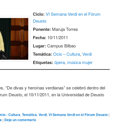
Ciclo:
VI Semana Verdi en el Fórum
Deusto
Ponente:
Maruja Torres
Fecha:
10/11/2011
Lugar:
Campus Bilbao
Temática:
Ocio – Cultura
,
Verdi
Etiquetas:
ópera
,
música mujer
s, “De divas y heroínas verdianas” se celebró dentro del
órum Deusto, el 10/11/2011, en la Universidad de Deusto
cio - Cultura
,
Temática
,
Verdi
,
VI Semana Verdi en el Fórum Deusto
|
a
|
Deja un comentario