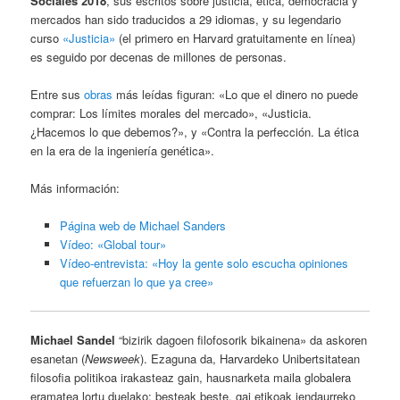
Sociales 2018
, sus escritos sobre justicia, ética, democracia y
mercados han sido traducidos a 29 idiomas, y su legendario
curso
«Justicia»
(el primero en Harvard gratuitamente en línea)
es seguido por decenas de millones de personas.
Entre sus
obras
más leídas figuran: «Lo que el dinero no puede
comprar: Los límites morales del mercado», «Justicia.
¿Hacemos lo que debemos?», y «Contra la perfección. La ética
en la era de la ingeniería genética».
Más información:
Página web de Michael Sanders
Vídeo: «Global tour»
Vídeo-entrevista: «Hoy la gente solo escucha opiniones
que refuerzan lo que ya cree»
Michael Sandel
“bizirik dagoen filofosorik bikainena» da askoren
esanetan (
Newsweek
). Ezaguna da, Harvardeko Unibertsitatean
filosofia politikoa irakasteaz gain, hausnarketa maila globalera
eramatea lortu duelako; besteak beste, gai etikoak jendaurreko