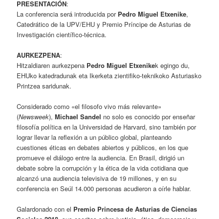
PRESENTACIÓN
:
La conferencia será introducida por
Pedro Miguel Etxenike
,
Catedrático de la UPV/EHU y Premio Príncipe de Asturias de
Investigación científico-técnica.
AURKEZPENA
:
Hitzaldiaren aurkezpena
Pedro Miguel Etxenike
k egingo du,
EHUko katedradunak eta Ikerketa zientifiko-teknikoko Asturiasko
Printzea saridunak.
Considerado como «el filosofo vivo más relevante»
(
Newsweek
),
Michael Sandel
no solo es conocido por enseñar
filosofía política en la Universidad de Harvard, sino también por
lograr llevar la reflexión a un público global, planteando
cuestiones éticas en debates abiertos y públicos, en los que
promueve el diálogo entre la audiencia. En Brasil, dirigió un
debate sobre la corrupción y la ética de la vida cotidiana que
alcanzó una audiencia televisiva de 19 millones, y en su
conferencia en Seúl 14.000 personas acudieron a oírle hablar.
Galardonado con el
Premio Princesa de Asturias de Ciencias