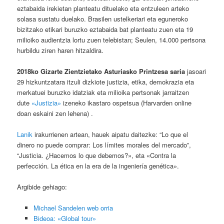
eztabaida irekietan planteatu dituelako eta entzuleen arteko
solasa sustatu duelako. Brasilen ustelkeriari eta eguneroko
bizitzako etikari buruzko eztabaida bat planteatu zuen eta 19
milioiko audientzia lortu zuen telebistan; Seulen, 14.000 pertsona
hurbildu ziren haren hitzaldira.
2018ko Gizarte Zientzietako Asturiasko Printzesa saria
jasoari
29 hizkuntzatara itzuli dizkiote justizia, etika, demokrazia eta
merkatuei buruzko idatziak eta milioika pertsonak jarraitzen
dute
«Justizia»
izeneko ikastaro ospetsua (Harvarden online
doan eskaini zen lehena) .
Lanik
irakurrienen artean, hauek aipatu daitezke: “Lo que el
dinero no puede comprar: Los límites morales del mercado”,
“Justicia. ¿Hacemos lo que debemos?», eta «Contra la
perfección. La ética en la era de la ingeniería genética».
Argibide gehiago:
Michael Sandelen web orria
Bideoa: «Global tour»