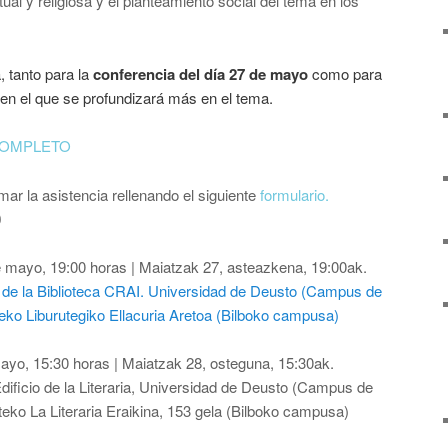
tual y religiosa y el planteamiento social del tema en los
a, tanto para la
conferencia del día
27 de mayo
como para
 en el que se profundizará más en el tema.
COMPLETO
mar la asistencia rellenando el siguiente
formulario.
0
 mayo, 19:00 horas | Maiatzak 27, asteazkena, 19:00ak.
a de la Biblioteca CRAI. Universidad de Deusto (Campus de
eko Liburutegiko Ellacuria Aretoa (Bilboko campusa)
ayo, 15:30 horas | Maiatzak 28, osteguna, 15:30ak.
dificio de la Literaria, Universidad de Deusto (Campus de
teko La Literaria Eraikina, 153 gela (Bilboko campusa)