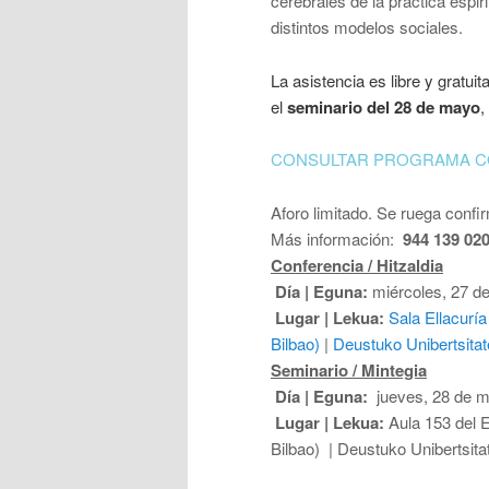
cerebrales de la práctica espiri
distintos modelos sociales.
La asistencia es libre y gratuit
el
seminario del 28 de mayo
,
CONSULTAR PROGRAMA 
Aforo limitado. Se ruega confir
Más información:
944 139 02
Conferencia / Hitzaldia
Día | Eguna:
miércoles, 27 de
Lugar | Lekua:
Sala Ellacurí
Bilbao)
|
Deustuko Unibertsitat
Seminario / Mintegia
Día | Eguna:
jueves, 28 de m
Lugar | Lekua:
Aula 153 del E
Bilbao) | Deustuko Unibertsita