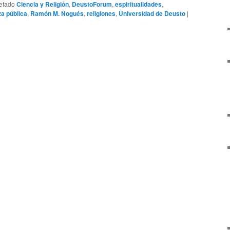
etado
Ciencia y Religión
,
DeustoForum
,
espiritualidades
,
za pública
,
Ramón M. Nogués
,
religiones
,
Universidad de Deusto
|