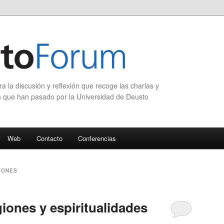
 la discusión y reflexión que recoge las charlas y
s que han pasado por la Universidad de Deusto
Web
Contacto
Conferencias
IONES
giones y espiritualidades