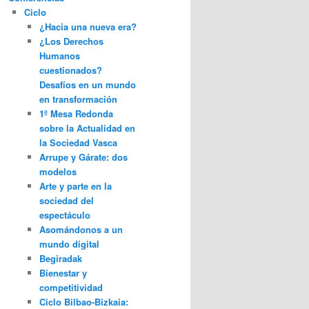
Ciclo
¿Hacia una nueva era?
¿Los Derechos
Humanos
cuestionados?
Desafíos en un mundo
en transformación
1º Mesa Redonda
sobre la Actualidad en
la Sociedad Vasca
Arrupe y Gárate: dos
modelos
Arte y parte en la
sociedad del
espectáculo
Asomándonos a un
mundo digital
Begiradak
Bienestar y
competitividad
Ciclo Bilbao-Bizkaia: