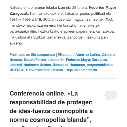
Katedraren sorreraren lekuko izan eta 25 urtera,
Federico Mayor
Zaragozak,
Farmaziako doktore, irakasle, poeta, politikari eta
1987tik 1999ra UNESCOren zuzendari nagusi izan zenak, XXI.
mendeko hezkuntzaren erronkei buruzko hausnarketak
partekatuko ditu: hezkuntzako eragileen papera, eta kalitatekoa,
inklusiboa eta bizitzan zeharrekoa izango den hezkuntzaren
aukerak.
Publicado en
Sin categorizar
|
Etiquetado
América Latina
,
Cátedra
Unesco
,
DeustoForum
,
educación
,
Federico Mayor Zaragoza
,
libertad
,
Naciones Unidas
,
Recursos Humanos
,
responsabilidad
,
UNESCO
,
Universidad de Deusto
|
Deja un comentario
Conferencia online. «La
responsabilidad de proteger:
de idea-fuerza cosmopolita a
norma cosmopolita blanda”,