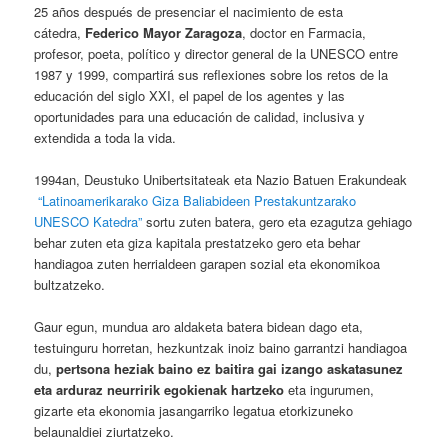
25 años después de presenciar el nacimiento de esta
cátedra,
Federico Mayor Zaragoza
, doctor en Farmacia,
profesor, poeta, político y director general de la UNESCO entre
1987 y 1999, compartirá sus reflexiones sobre los retos de la
educación del siglo XXI, el papel de los agentes y las
oportunidades para una educación de calidad, inclusiva y
extendida a toda la vida.
1994an, Deustuko Unibertsitateak eta Nazio Batuen Erakundeak
“Latinoamerikarako Giza Baliabideen Prestakuntzarako
UNESCO Katedra”
sortu zuten batera, gero eta ezagutza gehiago
behar zuten eta giza kapitala prestatzeko gero eta behar
handiagoa zuten herrialdeen garapen sozial eta ekonomikoa
bultzatzeko.
Gaur egun, mundua aro aldaketa batera bidean dago eta,
testuinguru horretan, hezkuntzak inoiz baino garrantzi handiagoa
du,
pertsona heziak baino ez baitira gai izango askatasunez
eta arduraz neurririk egokienak hartzeko
eta ingurumen,
gizarte eta ekonomia jasangarriko legatua etorkizuneko
belaunaldiei ziurtatzeko.