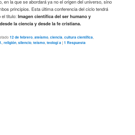
o, en la que se abordará ya no el origen del universo, sino
bos principios. Esta última conferencia del ciclo tendrá
 el titulo:
Imagen científica del ser humano y
esde la ciencia y desde la fe cristiana.
etado
12 de febrero
,
ateísmo
,
ciencia
,
cultura científica
,
J.
,
religión
,
silencio
,
teísmo
,
teologí a
|
1
Respuesta