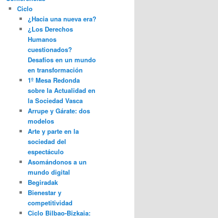
Ciclo
¿Hacia una nueva era?
¿Los Derechos
Humanos
cuestionados?
Desafíos en un mundo
en transformación
1º Mesa Redonda
sobre la Actualidad en
la Sociedad Vasca
Arrupe y Gárate: dos
modelos
Arte y parte en la
sociedad del
espectáculo
Asomándonos a un
mundo digital
Begiradak
Bienestar y
competitividad
Ciclo Bilbao-Bizkaia: