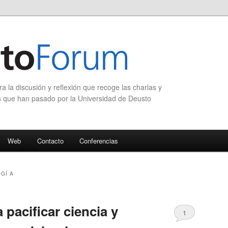
 la discusión y reflexión que recoge las charlas y
s que han pasado por la Universidad de Deusto
Web
Contacto
Conferencias
GÍ A
pacificar ciencia y
1