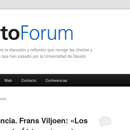
 la discusión y reflexión que recoge las charlas y
s que han pasado por la Universidad de Deusto
Web
Contacto
Conferencias
NIAS
ncia. Frans Viljoen: «Los