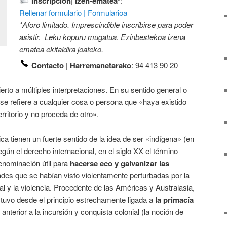
Inscripción| Izen-ematea*
:
Rellenar formulario | Formularioa
*Aforo limitado. Imprescindible inscribirse para poder
asistir. Leku kopuru mugatua. Ezinbestekoa izena
ematea ekitaldira joateko.
Contacto | Harremanetarako
: 94 413 90 20
ierto a múltiples interpretaciones. En su sentido general o
o se refiere a cualquier cosa o persona que «haya existido
erritorio y no proceda de otro».
ca tienen un fuerte sentido de la idea de ser «indígena» (en
egún el derecho internacional, en el siglo XX el término
enominación útil para
hacerse eco y galvanizar las
es que se habían visto violentamente perturbadas por la
al y la violencia. Procedente de las Américas y Australasia,
tuvo desde el principio estrechamente ligada a
la primacía
, anterior a la incursión y conquista colonial (la noción de