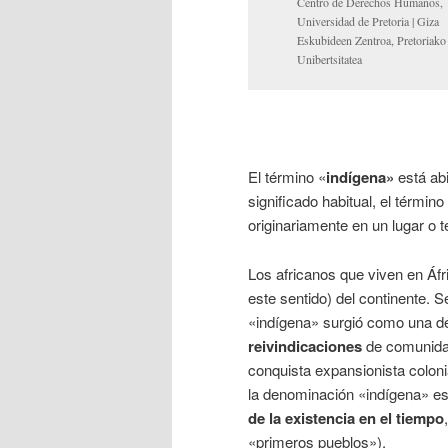
Centro de Derechos Humanos,
Universidad de Pretoria | Giza
Eskubideen Zentroa, Pretoriako
Unibertsitatea
El término «
indígena»
está ab
significado habitual, el términ
originariamente en un lugar o t
Los africanos que viven en Áfri
este sentido) del continente. S
«indígena» surgió como una d
reivindicaciones
de comunidad
conquista expansionista coloni
la denominación «indígena» es
de la existencia en el tiempo
«primeros pueblos»).