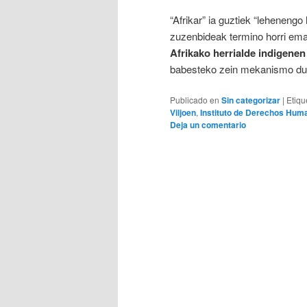
“Afrikar” ia guztiek “lehenengo
zuzenbideak termino horri ema
Afrikako herrialde indigenen
babesteko zein mekanismo dut
Publicado en
Sin categorizar
|
Etiqu
Viljoen
,
Instituto de Derechos Hum
Deja un comentario