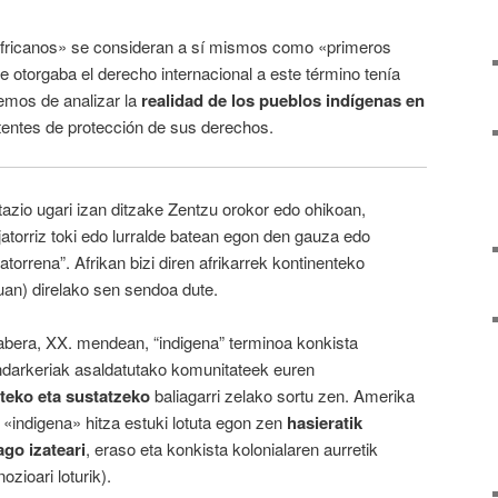
«africanos» se consideran a sí mismos como «primeros
e otorgaba el derecho internacional a este término tenía
remos de analizar la
realidad de los pueblos indígenas en
entes de protección de sus derechos.
tazio ugari izan ditzake Zentzu orokor edo ohikoan,
jatorriz toki edo lurralde batean egon den gauza edo
atorrena”. Afrikan bizi diren afrikarrek kontinenteko
uan) direlako sen sendoa dute.
bera, XX. mendean, “indigena” terminoa konkista
indarkeriak asaldatutako komunitateek euren
iteko
eta sustatzeko
baliagarri zelako sortu zen. Amerika
, «indigena» hitza estuki lotuta egon zen
hasieratik
go izateari
, eraso eta konkista kolonialaren aurretik
ozioari loturik).