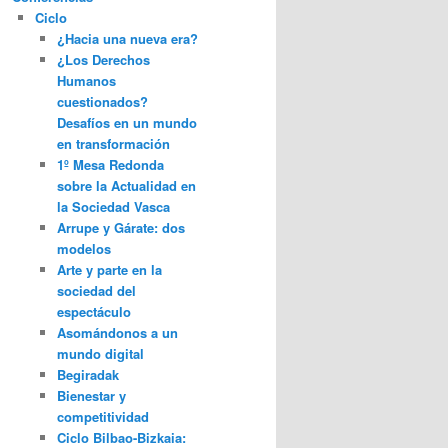
Ciclo
¿Hacia una nueva era?
¿Los Derechos
Humanos
cuestionados?
Desafíos en un mundo
en transformación
1º Mesa Redonda
sobre la Actualidad en
la Sociedad Vasca
Arrupe y Gárate: dos
modelos
Arte y parte en la
sociedad del
espectáculo
Asomándonos a un
mundo digital
Begiradak
Bienestar y
competitividad
Ciclo Bilbao-Bizkaia: