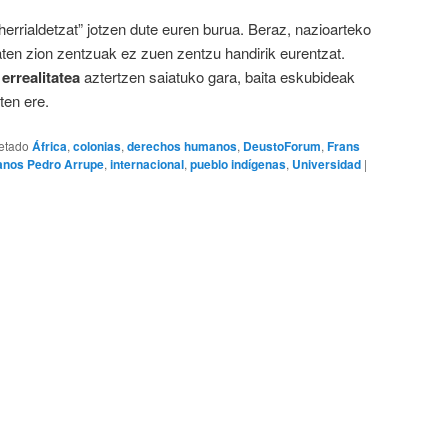
 herrialdetzat” jotzen dute euren burua. Beraz, nazioarteko
ten zion zentzuak ez zuen zentzu handirik eurentzat.
 errealitatea
aztertzen saiatuko gara, baita eskubideak
en ere.
etado
África
,
colonias
,
derechos humanos
,
DeustoForum
,
Frans
anos Pedro Arrupe
,
internacional
,
pueblo indígenas
,
Universidad
|