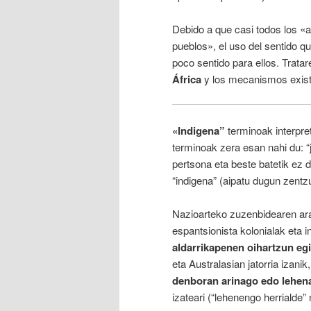
Debido a que casi todos los 
pueblos», el uso del sentido qu
poco sentido para ellos. Trata
África
y los mecanismos exist
«Indigena”
terminoak interpre
terminoak zera esan nahi du: “
pertsona eta beste batetik ez d
“indigena” (aipatu dugun zentz
Nazioarteko zuzenbidearen ara
espantsionista kolonialak eta 
aldarrikapenen oihartzun eg
eta Australasian jatorria izanik
denboran arinago edo lehena
izateari (“lehenengo herrialde” n