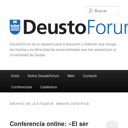
Busc
DeustoForum es un espacio para la discusión y reflexión que recoge
las charlas y conferencias de personalidades que han pasado por la
Universidad de Deusto
Menú principal
Inicio
Sobre DeustoForum
Web
Contacto
Ir al contenido principal
Ir al contenido secundario
Conferencias
Castellano
ARCHIVO DE LA ETIQUETA:
IMAGEN CIENTÍFICA
Conferencia online: «El ser