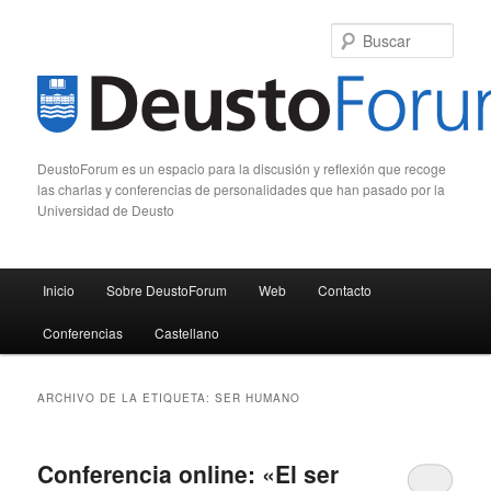
Busc
DeustoForum es un espacio para la discusión y reflexión que recoge
las charlas y conferencias de personalidades que han pasado por la
Universidad de Deusto
Menú principal
Inicio
Sobre DeustoForum
Web
Contacto
Ir al contenido principal
Ir al contenido secundario
Conferencias
Castellano
ARCHIVO DE LA ETIQUETA:
SER HUMANO
Conferencia online: «El ser